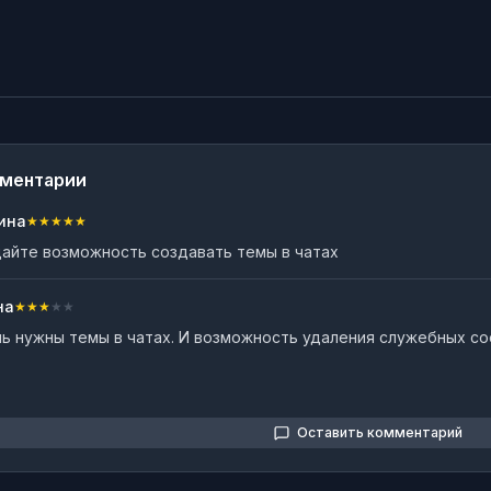
ментарии
ина
★
★
★
★
★
айте возможность создавать темы в чатах
на
★
★
★
★
★
ь нужны темы в чатах. И возможность удаления служебных со
.
Оставить комментарий