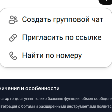
ничения и особенности
а старте доступны только базовые функции: обмен сообщени
нтеграция с ботами и расширенными инструментами появитс