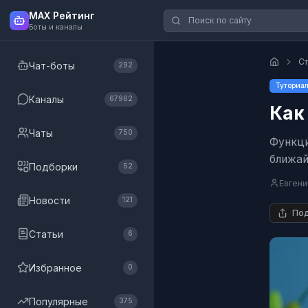
MAX Рейтинг
Боты и каналы
Ст
Чат-боты
292
Туториа
Каналы
67962
Как
Чаты
750
Функци
ближай
Подборки
52
Евгени
Новости
121
Под
Статьи
6
Избранное
0
Популярные
375