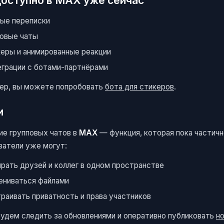
доступно в MAX уже сейчас
ые переписки
овые чаты
еры и анимированные реакции
грации с ботами-партнёрами
ер, вы можете попробовать
бота для стикеров
.
и
ие групповых чатов в
MAX
— функция, которая пока частичн
ватели уже могут:
рать друзей и коллег в одном пространстве
ниваться файлами
раивать приватность и права участников
будем следить за обновлениями и оперативно публиковать
н