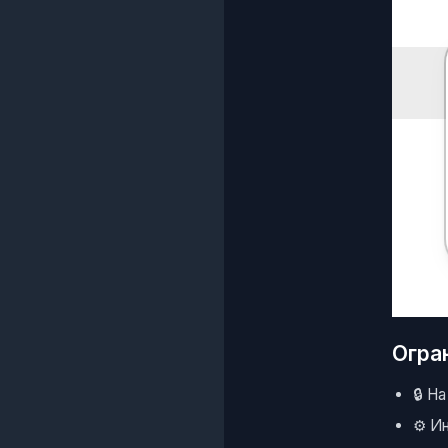
Огра
🔒 Н
⚙️ И