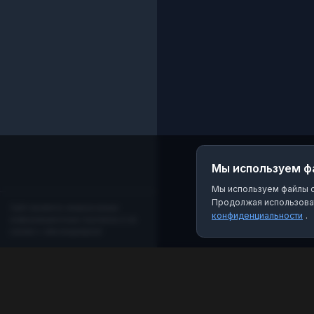
Мы используем ф
Мы используем файлы co
Продолжая использоват
Сайт является независимым
конфиденциальности
.
информационным порталом и не
связан с мессенджером!
MAX Рейтинг
Лучшие боты, каналы и группы для мессенджера
MAX. Находите качественный контент и полезные