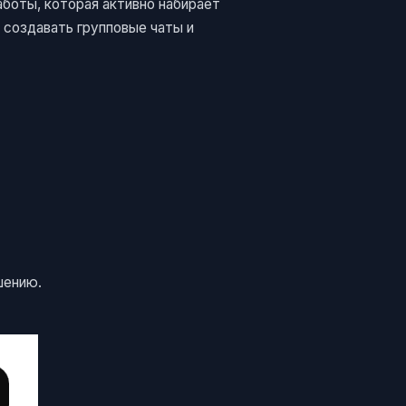
боты, которая активно набирает
 создавать групповые чаты и
шению.