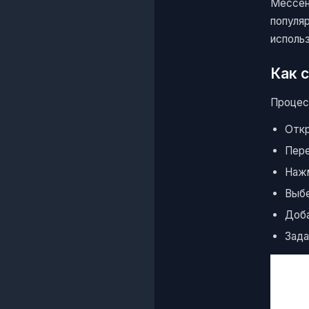
Мессе
популя
исполь
Как 
Процес
Отк
Пере
Наж
Выбе
Доба
Зада