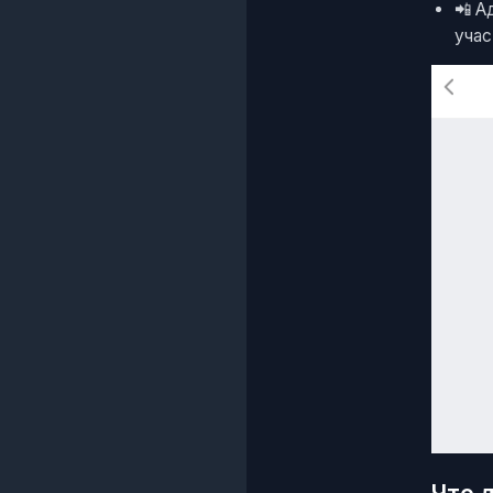
📲 А
учас