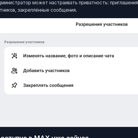
дминистратор может настраивать приватность: приглашения 
тников, закреплённые сообщения.