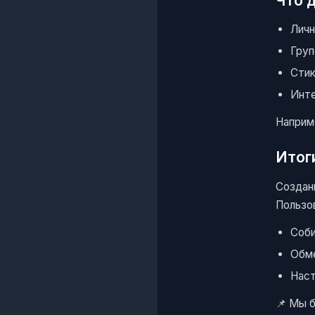
Что 
Личн
Груп
Стик
Инте
Наприм
Итог
Создан
Пользо
Соби
Обме
Наст
📌 Мы 