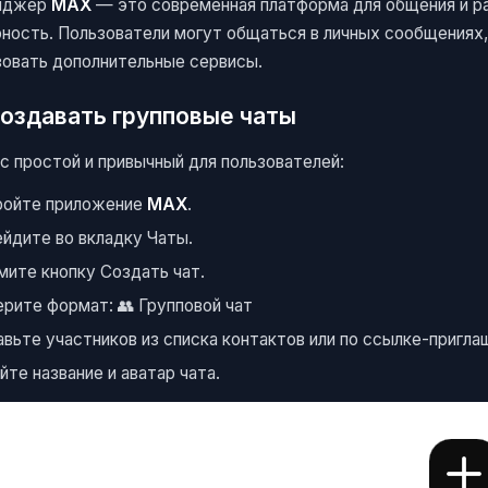
нджер
MAX
— это современная платформа для общения и ра
рность. Пользователи могут общаться в личных сообщениях,
зовать дополнительные сервисы.
создавать групповые чаты
с простой и привычный для пользователей:
ройте приложение
MAX
.
йдите во вкладку
Чаты
.
мите кнопку
Создать чат
.
рите формат: 👥 Групповой чат
вьте участников из списка контактов или по ссылке-пригла
йте название и аватар чата.