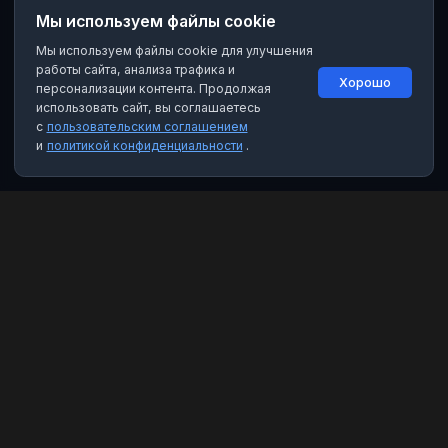
Мы используем файлы cookie
Мы используем файлы cookie для улучшения
работы сайта, анализа трафика и
Хорошо
персонализации контента. Продолжая
использовать сайт, вы соглашаетесь
с
пользовательским соглашением
и
политикой конфиденциальности
.
MAX Рейтинг
Лучшие боты, каналы и группы для мессенджера MAX. Находите
качественный контент и полезные инструменты.
Категории