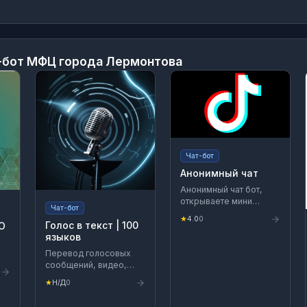
-бот МФЦ города Лермонтова
Чат-бот
Анонимный чат
Анонимный чат бот,
открываете мини
Чат-бот
приложение и
★
4.0
0
общаетесь с
Голос в текст | 100
О
рандомным
языков
собеседником
Перевод голосовых
сообщений, видео,
аудио, голосовых
★
Н/Д
0
заметок в текст. Просто
кже
перешлите голосовое