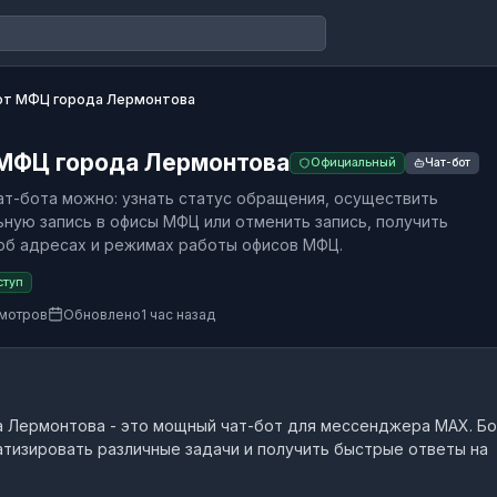
от МФЦ города Лермонтова
 МФЦ города Лермонтова
Официальный
Чат-бот
т-бота можно: узнать статус обращения, осуществить
ную запись в офисы МФЦ или отменить запись, получить
б адресах и режимах работы офисов МФЦ.
ступ
смотров
Обновлено
1 час назад
а Лермонтова
- это
мощный чат-бот
для мессенджера MAX.
Бо
тизировать различные задачи и получить быстрые ответы на