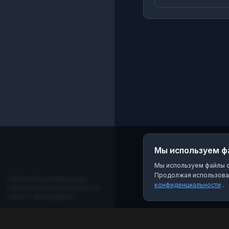
переноса визита,
консультирования по
вопросам получения
медицинской помощи
Мы используем ф
Мы используем файлы co
Продолжая использоват
Сайт является независимым
конфиденциальности
.
информационным порталом и не
связан с мессенджером!
MAX Рейтинг