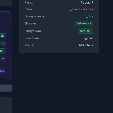
Язык:
Русский
Статус:
Не проверен
Официальный:
Да
Доступ:
Публичный
Статус Max:
Активен
Да
Есть боты:
Нет
ный
Max ID:
60459437
вен
Нет
437