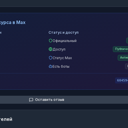
урса в Max
и
Статус и доступ
Официальный
Доступ
Публич
Статус Max
Акти
Есть боты
60459
Оставить отзыв
телей