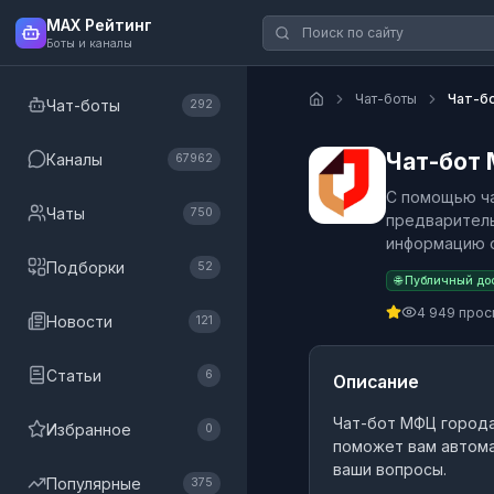
MAX Рейтинг
Боты и каналы
Чат-боты
Чат-б
Чат-боты
292
Чат-бот
Каналы
67962
С помощью ча
Чаты
750
предваритель
информацию о
Подборки
52
🌐 Публичный до
4 949 про
Новости
121
Статьи
6
Описание
Чат-бот МФЦ город
Избранное
0
поможет вам автома
ваши вопросы.
Популярные
375