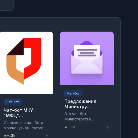
Чат-бот
Предложения
Чат-бот
Министру
Чат-бот МКУ
просвещения РФ
Это чат-бот
"МФЦ"
Министерства
Ипатовского
С помощью чат-бота
просвещения
района
★
5.0
0
можно: узнать статус
Российской
обращения,
Федерации. Я собираю
★
Н/Д
0