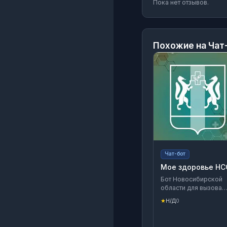
Пока нет отзывов.
Похожие на
Чат
Чат-бот
Мое здоровье НС
Бот Новосибирской
области для вызова
врача на дом,
★
Н/Д
0
предварительной
записи к врачу, а та
уточнения, отмены и