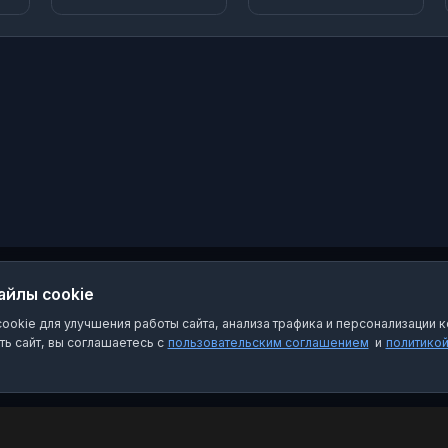
сообщение или видео с
аудио дорожкой и
получите
транскрипцию. Язык
.
определится
автоматически.
айлы cookie
okie для улучшения работы сайта, анализа трафика и персонализации к
ь сайт, вы соглашаетесь с
пользовательским соглашением
и
политико
Категории
Пра