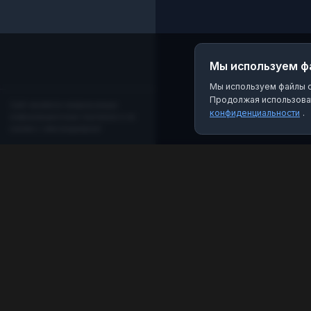
Мы используем ф
Мы используем файлы co
Продолжая использоват
Сайт является независимым
конфиденциальности
.
информационным порталом и не
связан с мессенджером!
MAX Рейтинг
Лучшие боты, каналы и группы для мессенджера
MAX. Находите качественный контент и полезные
инструменты.