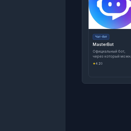
Чат-бот
MasterBot
Официальный бот,
через который можн
добавить в MAX
★
4.2
0
собственного бота и
мини-приложение.
Детали читайте в
документации для
разработчиков