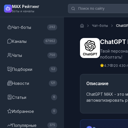
MAX Рейтинг
Боты и каналы
Чат-боты
ChatG
Чат-боты
292
ChatGPT
Каналы
67962
Твой персона
Чаты
750
поболтать!
4.7
20 430 
Подборки
52
Новости
Описание
121
ChatGPT MAX
- это
м
Статьи
6
автоматизировать р
Избранное
0
Популярные
375