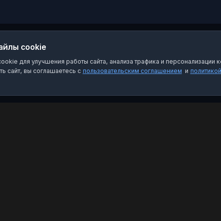
айлы cookie
okie для улучшения работы сайта, анализа трафика и персонализации к
ь сайт, вы соглашаетесь с
пользовательским соглашением
и
политико
Категории
Пра
Чат-боты
Пол
Каналы
Пол
Группы
О на
Избранное
FAQ
Кон
Emai
Связ