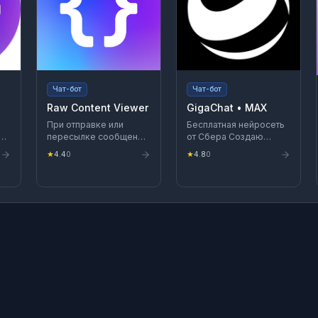
Чат-бот
Чат-бот
Raw Content Viewer
GigaChat • MAX
При отправке или
Бесплатная нейросеть
о
пересылке сообщения
от Сбера Создаю
этому боту, он покажет
тексты, картинки, идеи
★
4.4
0
★
4.8
0
в подробностях все
и даю полезные
значения с Bot API в
советы. Со мной можно
формате JSON -
переписываться и
например, ID
общаться голосом
сообщения, ID автора и
так далее. Эквивалент
https://t.me/RawDataBot