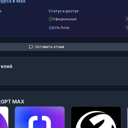
урса в Max
и
Статус и доступ
Официальный
Есть боты
Оставить отзыв
телей
tGPT MAX