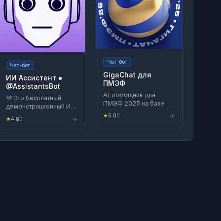
Чат-бот
Чат-бот
GigaChat для
ИИ Ассистент ●
ПМЭФ
@AssistantsBot
AI-помощник для
💜 Это бесплатный
ПМЭФ 2025 на базе
демонстрационный ИИ-
технологий GigaChat.
ассистент,
★
5.0
0
★
4.8
0
Поможет в навигации
разработанный с
по расписанию
помощью opensource-
деловой программы,
библиотеки maxgram.
записи голосовых
🤖 Бот не использует
заметок, а также
базы данных, не хранит
позволит узнать
и не обрабатывает
краткие итоги
персональную
прошедших сессий.
информацию
Сервис
пользователей. 🏁
предоставляется
Нажмите Начать, чтобы
ГигаПартнёром ПМЭФ
перейти к диалогу с ИИ.
2025 — ПАО
Разработчик: qubs.dev
«Сбербанк».