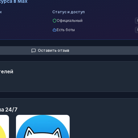
урса в Max
и
Статус и доступ
Официальный
Есть боты
Оставить отзыв
телей
а 24/7