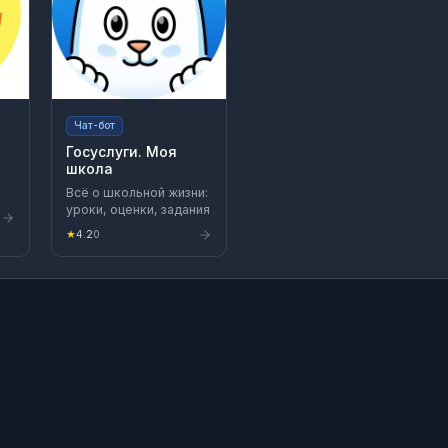
Чат-бот
Госуслуги. Моя
школа
Всё о школьной жизни:
уроки, оценки, задания
★
4.2
0
ым