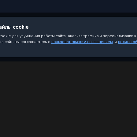
айлы cookie
okie для улучшения работы сайта, анализа трафика и персонализации к
ь сайт, вы соглашаетесь с
пользовательским соглашением
и
политико
Категории
Пра
Чат-боты
Пол
Каналы
Пол
Группы
О на
Избранное
FAQ
Кон
Emai
Связ