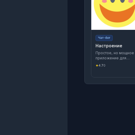
Чат-бот
Настроение
Простое, но мощное
приложение для
ежедневного
★
4.7
0
отслеживания
настроения, которое
помогает следить за
своим эмоциональн
благополучием.