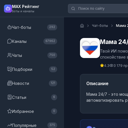
MAX Рейтинг
Боты и каналы
Чат-боты
Мама 
Чат-боты
292
Мама 24
Каналы
67962
Твой ИИ помо
Чаты
750
спокойствие 
4.3
3 179 п
Подборки
52
Новости
Описание
121
Мама 24/7
- это
мощ
Статьи
6
автоматизировать р
Избранное
0
Популярные
375