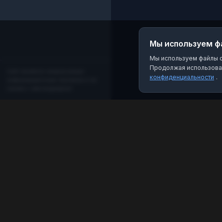
Мы используем ф
Мы используем файлы co
Продолжая использоват
Сайт является независимым
конфиденциальности
.
информационным порталом и не
связан с мессенджером!
MAX Рейтинг
Лучшие боты, каналы и группы для мессенджера
MAX. Находите качественный контент и полезные
инструменты.