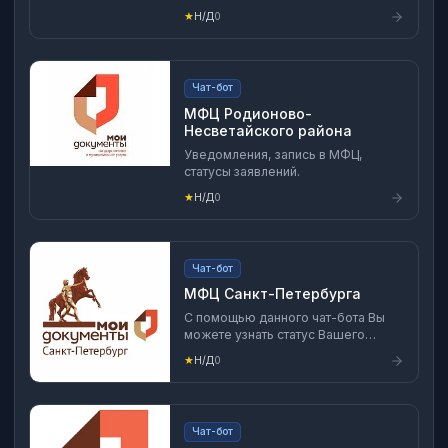
★
Н/Д
0
Чат-бот
МФЦ Родионово-
Несветайского района
Уведомления, запись в МФЦ,
статусы заявлений.
★
Н/Д
0
Чат-бот
МФЦ Санкт-Петербурга
С помощью данного чат-бота Вы
можете узнать статус Вашего
обращения в МФЦ Санкт-
★
Н/Д
0
Петербурга и получить
информацию об адресах и
режимах работы МФЦ.
Чат-бот