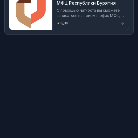
МФЦ Республики Бурятия
С помощью чат-бота вы сможете
записаться на приём в офис МФЦ,
узнать график и адреса работы
★
Н/Д
0
офисов, а также получить
информацию об услуге и о
готовности документов.