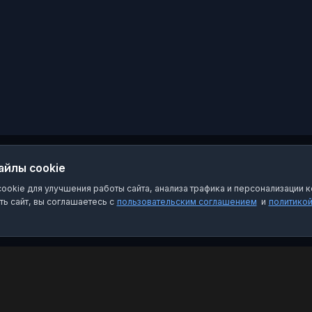
Республики «Луганский
центр детско-
юношеского
творчества
«Восток-47»
айлы cookie
okie для улучшения работы сайта, анализа трафика и персонализации к
ь сайт, вы соглашаетесь с
пользовательским соглашением
и
политико
Категории
Пра
Чат-боты
Пол