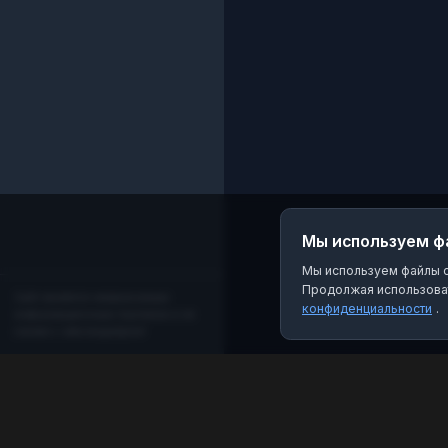
Мы используем ф
Мы используем файлы co
Продолжая использоват
Сайт является независимым
конфиденциальности
.
информационным порталом и не
связан с мессенджером!
MAX Рейтинг
Лучшие боты, каналы и группы для мессенджера
MAX. Находите качественный контент и полезные