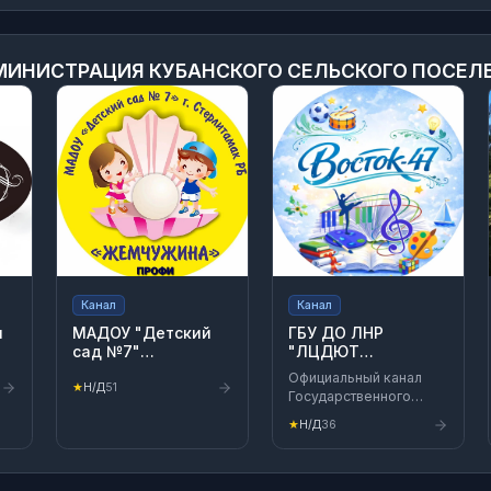
ИНИСТРАЦИЯ КУБАНСКОГО СЕЛЬСКОГО ПОСЕЛ
Канал
Канал
я
МАДОУ "Детский
ГБУ ДО ЛНР
сад №7"
"ЛЦДЮТ
а
г.Стерлитамак РБ
"ВОСТОК-47"
Официальный канал
★
Н/Д
51
Государственного
бюджетного
★
Н/Д
36
учреждения
дополнительного
образования
Луганской Народной