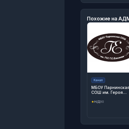
Похожие на
АДМ
Канал
МБОУ Парнинска
СОШ им. Героя
Советского Союз
Г.С. Елисеева
★
Н/Д
90