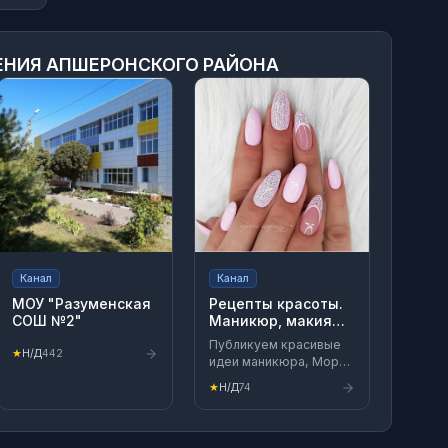
ЕНИЯ АПШЕРОНСКОГО РАЙОНА
Канал
Канал
МОУ "Разуменская
Рецепты красоты.
СОШ №2"
Маникюр, макияж,
прически
Публикуем красивые
★
Н/Д
442
идеи маникюра, Море
классных уроков по
★
Н/Д
74
макияжу! Если вы
давно размышляете о
том, как сделать свой
образ стильным и