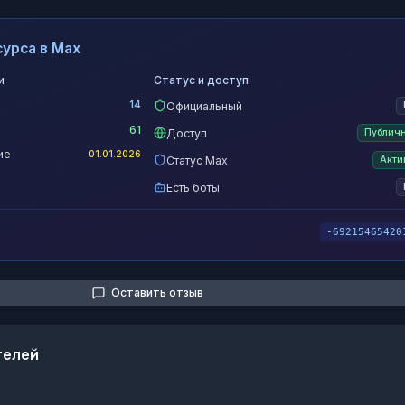
урса в Max
и
Статус и доступ
14
Официальный
61
Доступ
Публич
ие
01.01.2026
Статус Max
Акти
Есть боты
-69215465420
Оставить отзыв
телей