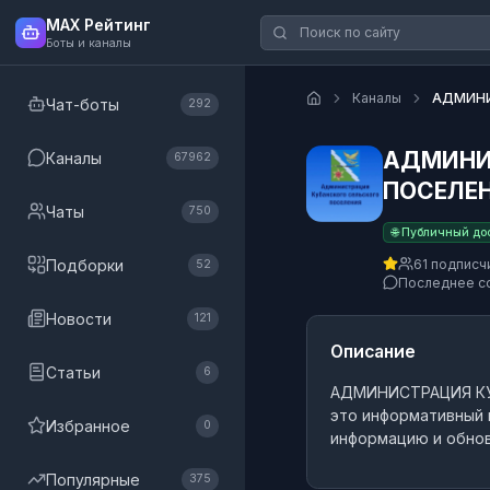
MAX Рейтинг
Боты и каналы
Каналы
АДМИНИ
Чат-боты
292
АДМИНИ
Каналы
67962
ПОСЕЛЕ
Чаты
750
🌐 Публичный до
Подборки
61 подписч
52
Последнее с
Новости
121
Описание
Статьи
6
АДМИНИСТРАЦИЯ К
это
информативный 
Избранное
0
информацию и обнов
Популярные
375