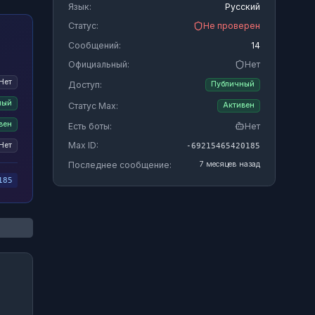
Язык:
Русский
Статус:
Не проверен
Сообщений:
14
Официальный:
Нет
Нет
Доступ:
Публичный
ный
Статус Max:
Активен
вен
Есть боты:
Нет
Max ID:
Нет
-69215465420185
Последнее сообщение:
7 месяцев назад
185