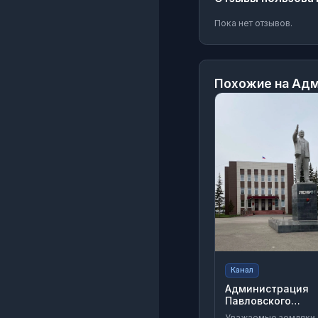
Пока нет отзывов.
Похожие на
Адм
Канал
Администрация
Павловского
района Алтайско
Уважаемые земляки,