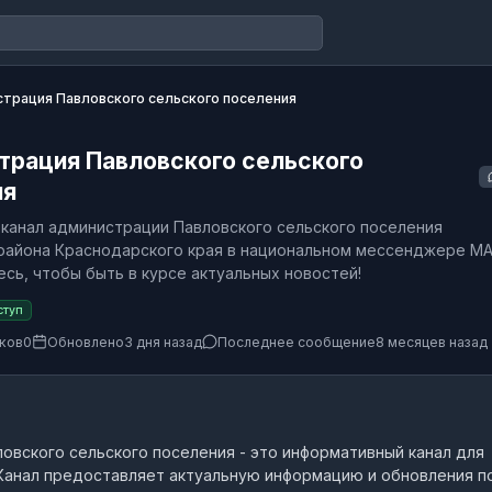
трация Павловского сельского поселения
трация Павловского сельского
ия
канал администрации Павловского сельского поселения
района Краснодарского края в национальном мессенджере MA
сь, чтобы быть в курсе актуальных новостей!
ступ
ков
0
Обновлено
3 дня назад
Последнее сообщение
8 месяцев назад
овского сельского поселения
- это
информативный канал
для
анал предоставляет актуальную информацию и обновления п