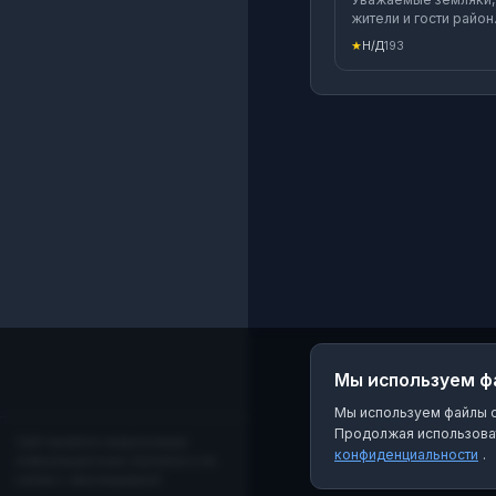
края
жители и гости район
приветствуем Вас на
★
Н/Д
193
канале Администрац
Павловского района 
MAX ! Здесь мы будем
публиковать
информацию о
деятельности главы 
администрации район
о важных и
знаменательных
событиях.
Мы используем ф
Мы используем файлы co
Продолжая использоват
Сайт является независимым
конфиденциальности
.
информационным порталом и не
связан с мессенджером!