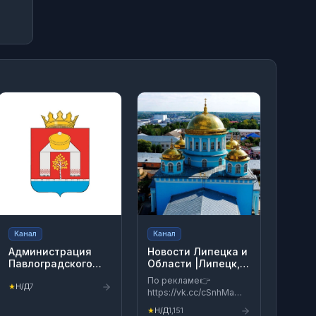
Канал
Канал
Администрация
Новости Липецка и
Павлоградского
Области |Липецк,
района Омской
Елец, Грязи,
По рекламе👉
области
Лебедянь, Данков,
★
Н/Д
7
https://vk.cc/cSnhMa
Усмань, Чаплыгин,
gcqoT1pW Главный
Тербуны,
★
Н/Д
1,151