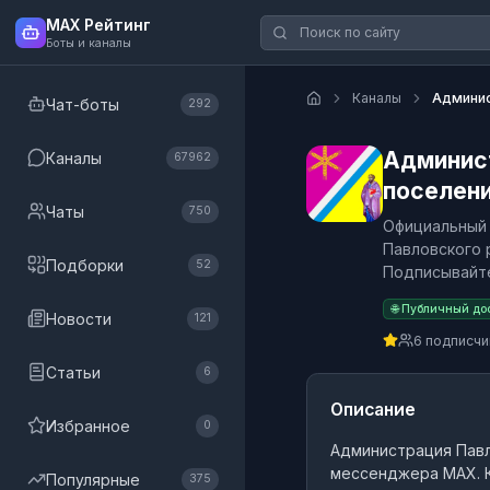
MAX Рейтинг
Боты и каналы
Каналы
Админис
Чат-боты
292
Админис
Каналы
67962
поселен
Чаты
750
Официальный 
Павловского 
Подборки
52
Подписывайте
🌐 Публичный до
Новости
121
6 подписчи
Статьи
6
Описание
Избранное
0
Администрация Павл
мессенджера MAX.
К
Популярные
375