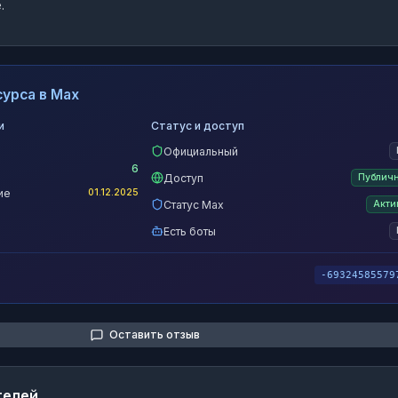
.
урса в Max
и
Статус и доступ
Официальный
6
Доступ
Публич
ие
01.12.2025
Статус Max
Акти
Есть боты
-69324585579
Оставить отзыв
телей