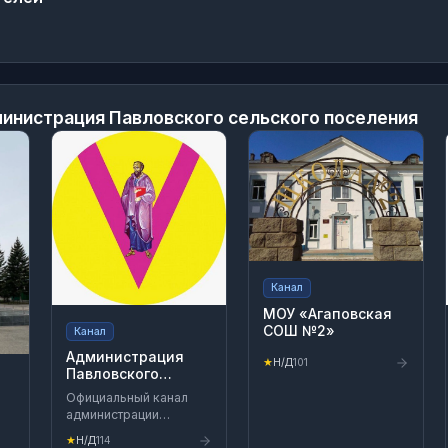
инистрация Павловского сельского поселения
Канал
МОУ «Агаповская
СОШ №2»
Канал
Администрация
★
Н/Д
101
Павловского
района
Официальный канал
администрации
муниципального
го
★
Н/Д
114