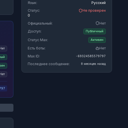
Язык:
Русский
Статус:
Не проверен
0
Официальный:
Нет
Доступ:
Публичный
Статус Max:
Активен
Есть боты:
Нет
Нет
Max ID:
-69324585579797
ный
Последнее сообщение:
8 месяцев назад
вен
Нет
797