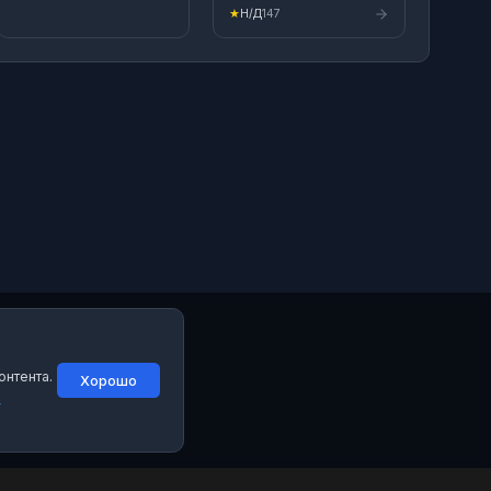
учреждение
★
Н/Д
147
дополнительного
образования
Свердловской области
спортивная школа
олимпийского резерва
«Академия хоккея
«Спартаковец»
Воспитываем новое
поколение хоккеистов!
Наш сайт: https://дюсш-
спартаковец.рф
онтента.
Хорошо
й