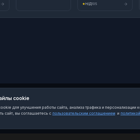
ся
профессиональная
★
Н/Д
105
косметика Q8
professional, LavvMimi
You hair. ✂️✂️✂️+7 977
327 2669✂️✂️✂️
 и
лях
ых
бы
 и
айлы cookie
okie для улучшения работы сайта, анализа трафика и персонализации к
ь сайт, вы соглашаетесь с
пользовательским соглашением
и
политико