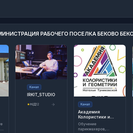
ИНИСТРАЦИЯ РАБОЧЕГО ПОСЕЛКА БЕКОВО БЕК
Канал
IRKIT_STUDIO
Канал
★
Н/Д
12
Академия
Колористики и
Геометрии Н.А.
те
Обучение
Туниковской
ое
парикмахеров,