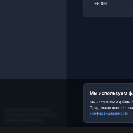
и важное, что касает
★
Н/Д
95
культурной жизни
нашего любимого
города: ✳️Новости о
всех культурных
событиях ✳️Афиши
мероприятий города
района ✳️Информация о
предстоящих гастро
✳️Рассказы о знаков
культурных событиях
Подключайтесь, что
ничего не пропустить
всегда оставаться в
центре культурной
жизни Кропоткина.
Мы используем ф
Мы используем файлы co
Продолжая использоват
Сайт является независимым
конфиденциальности
.
информационным порталом и не
связан с мессенджером!