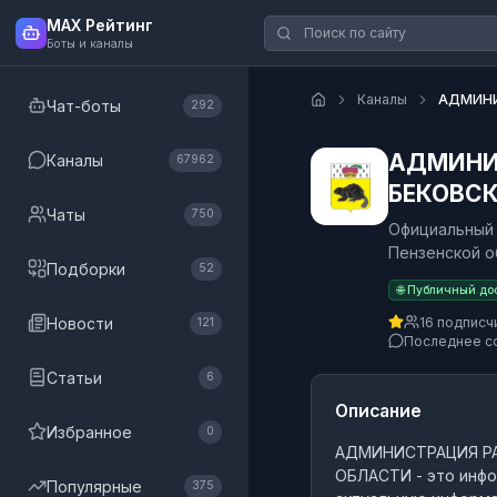
MAX Рейтинг
Боты и каналы
Каналы
АДМИНИ
Чат-боты
292
АДМИНИ
Каналы
67962
БЕКОВСК
Чаты
750
Официальный 
Пензенской о
Подборки
52
🌐 Публичный до
Новости
16 подписч
121
Последнее с
Статьи
6
Описание
Избранное
0
АДМИНИСТРАЦИЯ РА
ОБЛАСТИ
- это
инфо
Популярные
375