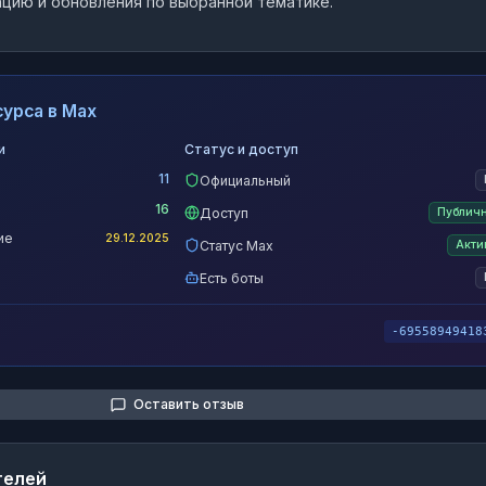
цию и обновления по выбранной тематике.
урса в Max
и
Статус и доступ
11
Официальный
16
Доступ
Публич
ие
29.12.2025
Статус Max
Акти
Есть боты
-69558949418
Оставить отзыв
телей