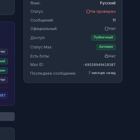
Язык:
Русский
Статус:
Не проверен
Сообщений:
11
Официальный:
Нет
Доступ:
Публичный
Статус Max:
Активен
Нет
Есть боты:
Нет
ный
Max ID:
-69558949418387
вен
Последнее сообщение:
7 месяцев назад
Нет
387