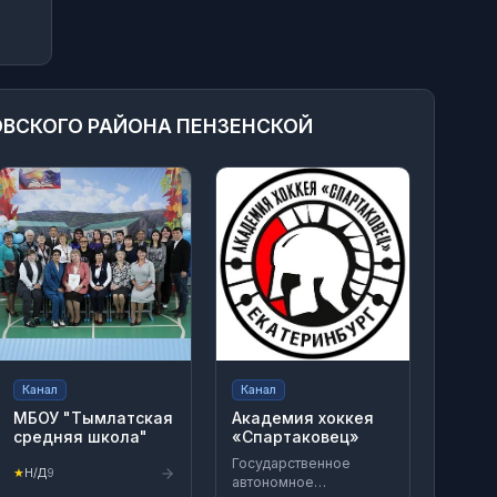
ОВСКОГО РАЙОНА ПЕНЗЕНСКОЙ
Канал
Канал
МБОУ "Тымлатская
Академия хоккея
средняя школа"
«Спартаковец»
Государственное
★
Н/Д
9
автономное