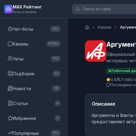
MAX Рейтинг
Боты и каналы
Каналы
Аргумент
Чат-боты
292
Аргумент
Каналы
67962
Официальный 
Чаты
750
интервью читай
🌐 Публичный до
Подборки
52
4.6
71 885 
Последнее с
Новости
121
Статьи
Описание
6
Аргументы и Факты – 
Избранное
0
предоставляет акту
Популярные
375