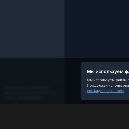
настроение города и
то, о чём говорят
сегодня. Здесь
формируется повест
дня. Если ты здесь
живёшь — ты уже в
теме. Актуально.
Локально. По делу.
Слушаем город.
Мы используем ф
Мы используем файлы co
Продолжая использоват
Сайт является независимым
конфиденциальности
.
информационным порталом и не
связан с мессенджером!
MAX Рейтинг
Лучшие боты, каналы и группы для мессенджера