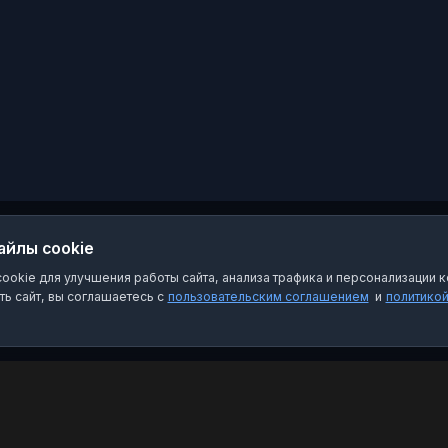
Екатеринбург
Открытки Плохие
Красноярск Челябинск
новости КБ скачать
открытки Путин Омск
видео юмор
ка
Пермь Волгоград
дайвинчик двач
Ростов Саратов
рулетка
Тольятти Тюмень Тула
Челны Кемерово
поздняков
айлы cookie
okie для улучшения работы сайта, анализа трафика и персонализации к
ь сайт, вы соглашаетесь с
пользовательским соглашением
и
политико
Категории
Пра
Чат-боты
Пол