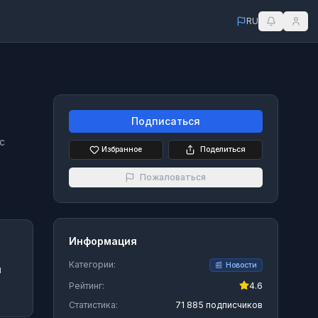
RU
Подписаться
c
Избранное
Поделиться
Пожаловаться
Информация
Категории:
📰
Новости
л
Рейтинг:
4.6
Статистика:
71 885 подписчиков