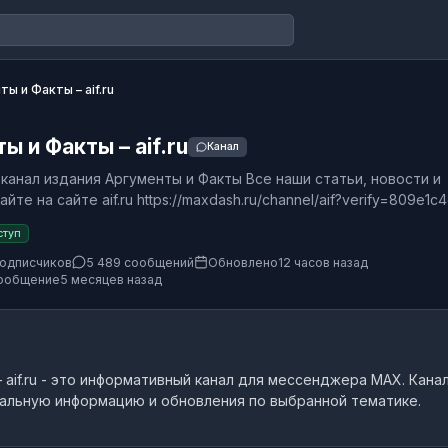
ы и Факты – aif.ru
ы и Факты – aif.ru
Канал
канал издания Аргументы и Факты Все наши статьи, новости и
те на сайте aif.ru https://maxdash.ru/channel/aif?verify=809e1c4
ступ
подписчиков
5 489 сообщений
Обновлено
12 часов назад
ообщение
5 месяцев назад
aif.ru
- это
информативный канал
для мессенджера MAX.
Кана
альную информацию и обновления по выбранной тематике.