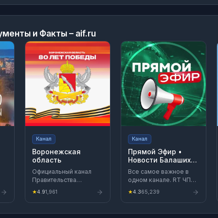
менты и Факты – aif.ru
Канал
Канал
Воронежская
Прямой Эфир •
область
Новости Балашиха
Уфа Казань Топор
Официальный канал
Все самое важное в
Ростов Челны
Правительства
одном канале. RT ЧП
Поздняков Бутылка
Воронежской области
Топор Москва Питер
девушки
★
4.9
1,961
★
4.3
65,239
Уфа Казань Нижний
Знакомства Ростов
а.
Балашиха
Саратов Тула
Новосибирск
Челны Питер