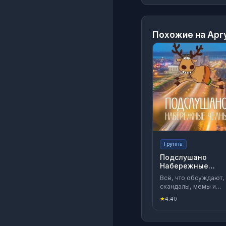
Похожие на
Аргу
Группа
Подслушано
Набережные
Челны
Всё, что обсуждают,
скандалы, мемы и
правда о жизни в
★
4.4
0
Набережных Челнах —
без цензуры и пафос
Новости улиц,