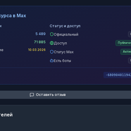
урса в Max
и
Статус и доступ
5 489
Официальный
71 885
Доступ
Публич
ие
10.03.2026
Статус Max
Акти
Есть боты
-68090401194
Оставить отзыв
телей