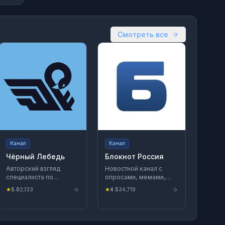
Смотреть все
Канал
Канал
Чёрный Лебедь
Блокнот Россия
Авторский взгляд
Новостной канал с
специалиста по
опросами, мемами,
внешнеэкономической
шутками-прибаутками
★
5.0
2,133
★
4.5
34,719
деятельности (ВЭД) на
ООО "Блокнот Онлайн"
геоэкономику
ИНН 6164029497