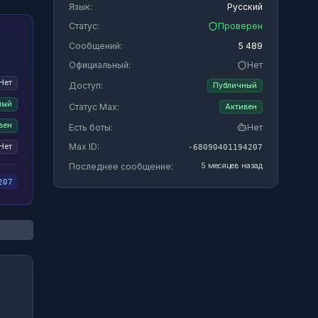
Язык:
Русский
Статус:
Проверен
Сообщений:
5 489
Официальный:
Нет
Нет
Доступ:
Публичный
ный
Статус Max:
Активен
вен
Есть боты:
Нет
Max ID:
Нет
-68090401194207
Последнее сообщение:
5 месяцев назад
207