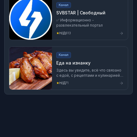
Канал
SVBSTAR | Свободный
✅ Информационно -
развлекательный портал
★
Н/Д
613
Канал
Еда на изнанку
Здесь вы увидите, всë что связано
с едой, с рецептами и кулинарией
со всего мира
★
Н/Д
71