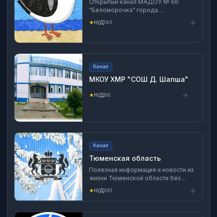
Открытый канал МАДОУ № 66
"Беломорочка" города
Северодвинска Архангельской
★
Н/Д
140
области.
Канал
МКОУ ХМР "СОШ Д. Шапша"
★
Н/Д
86
Канал
Тюменская область
Полезная информация и новости из
жизни Тюменской области без
рекламы Ознакомьтесь с
★
Н/Д
661
правилами поведения в канале:
clck.ru/3NBMHH