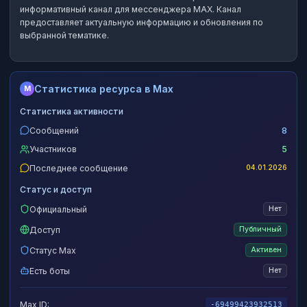
информативный канал
для мессенджера MAX.
Канал
предоставляет актуальную информацию и обновления по
выбранной тематике.
Статистика ресурса в Max
M
Статистика активности
Сообщений
8
Участников
5
Последнее сообщение
04.01.2026
Статус и доступ
Официальный
Нет
Доступ
Публичный
Статус Max
Активен
Есть боты
Нет
Max ID:
-69499423932513