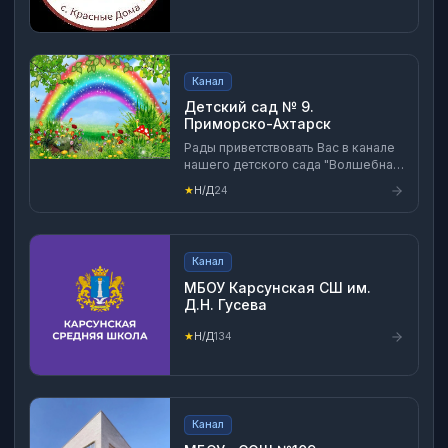
Канал
Детский сад № 9.
Приморско-Ахтарск
Рады приветствовать Вас в канале
нашего детского сада "Волшебная
полянка". Мы убеждены в том, что
★
Н/Д
24
каждый ребенок уникален и
неповторим. Мы поможем вам
вырастить свободного,
гармоничного, уверенного в себе
Канал
человека, который сумеет
самостоятельно принимать
МБОУ Карсунская СШ им.
решения. уважая при этом как
Д.Н. Гусева
самого себя, так и окружающих
★
Н/Д
134
Канал