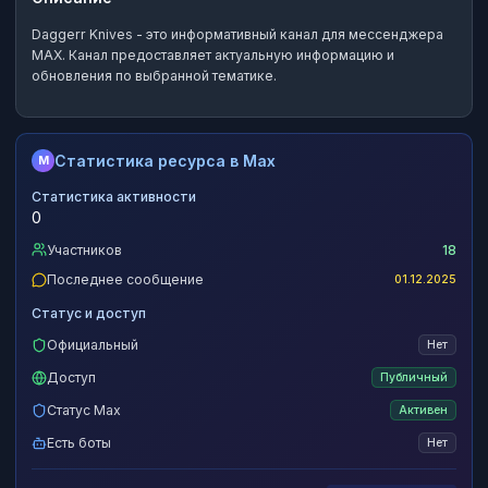
Daggerr Knives
- это
информативный канал
для мессенджера
MAX.
Канал предоставляет актуальную информацию и
обновления по выбранной тематике.
Статистика ресурса в Max
M
Статистика активности
0
Участников
18
Последнее сообщение
01.12.2025
Статус и доступ
Официальный
Нет
Доступ
Публичный
Статус Max
Активен
Есть боты
Нет