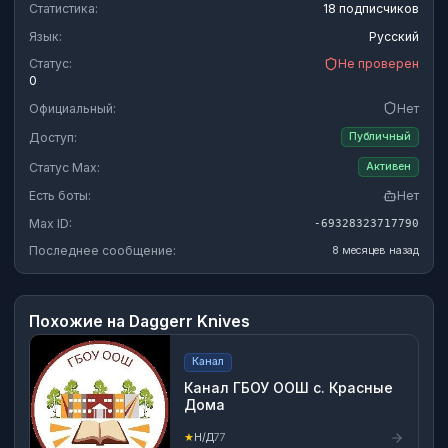
Статистика:
18 подписчиков
Язык:
Русский
Статус:
Не проверен
0
Официальный:
Нет
Доступ:
Публичный
Статус Max:
Активен
Есть боты:
Нет
Max ID:
-69328323717790
Последнее сообщение:
8 месяцев назад
Похожие на
Daggerr Knives
Канал
Канал ГБОУ ООШ с. Красные
Дома
★
Н/Д
77