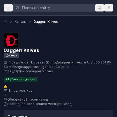
Каналы
Daggerr Knives
Daggerr Knives
Канал
🛜 https://daggerrknives.ru 📧 info@daggerrknives.ru 📞 8 800 201 85
63 👩🏻‍💻@daggerrmanager_bot Соцсети:
https://taplink.cc/daggerrknives
🌐 Публичный доступ
18 подписчиков
0
Обновлено
8 часов назад
Последнее сообщение
8 месяцев назад
Описание