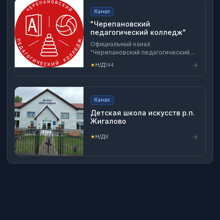
Канал
"Черепановский
педагогический колледж"
Официальный канал
"Черепановский педагогический
колледж" предоставляет всю
★
Н/Д
144
важную и актуальную информацию.
Канал
Детская школа искусств р.п.
Жигалово
★
Н/Д
8