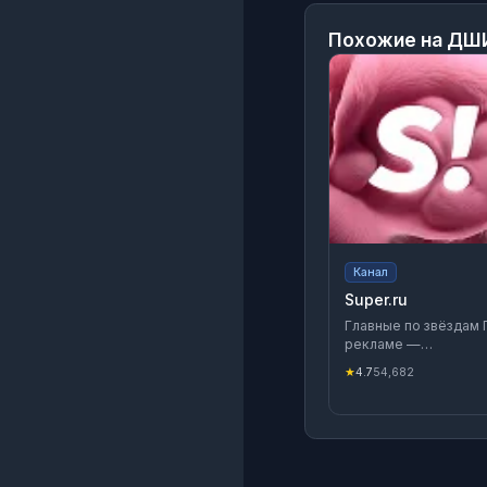
Похожие на
ДШИ
Канал
Super.ru
Главные по звёздам По
рекламе —
https://t.me/reklama
★
4.7
54,682