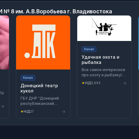
 № 8 им. А.В.Воробьева г. Владивостока
Канал
Удачная охота и
рыбалка
Все самое интересное
про охоту и рыбалку!
Канал
УДАЧНАЯ ОХОТА в
★
Н/Д
3,693
Донецкий театр
телеграмм 👉
кукол
https://t.me/udachnayaohota
УДАЧНАЯ РЫБАЛКА в
ГБУ ДНР "Донецкий
телеграмм 👉
_newsmedia
республиканский
https://t.me/rybalkaudachnaya
академический театр
★
Н/Д
27
Админ: Сергей
кукол"