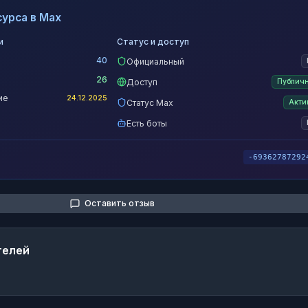
урса в Max
и
Статус и доступ
40
Официальный
26
Доступ
Публич
ие
24.12.2025
Статус Max
Акти
Есть боты
-69362787292
Оставить отзыв
телей