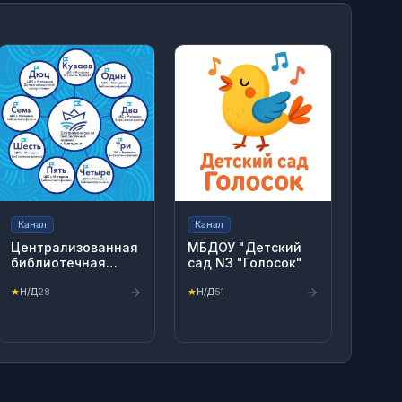
Канал
Канал
Централизованная
МБДОУ "Детский
библиотечная
сад N3 "Голосок"
система г.
Магадана
★
Н/Д
28
★
Н/Д
51