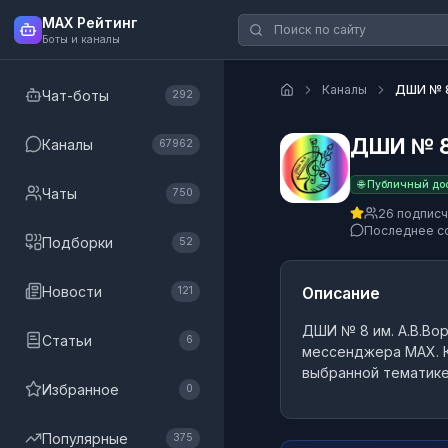
MAX Рейтинг
Боты и каналы
Каналы
ДШИ № 8
Чат-боты
292
ДШИ № 8 
Каналы
67962
🌐 Публичный до
Чаты
750
26 подпис
Последнее с
Подборки
52
Новости
Описание
121
ДШИ № 8 им. А.В.Вор
Статьи
6
мессенджера MAX.
К
выбранной тематике
Избранное
0
Популярные
375