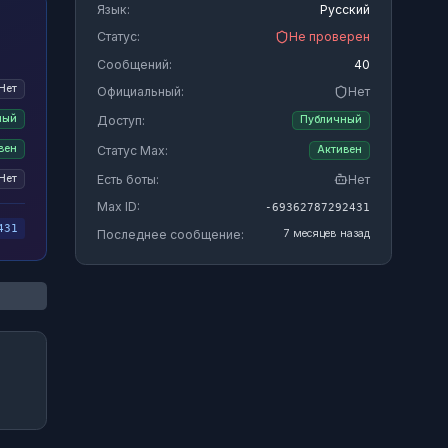
Язык:
Русский
Статус:
Не проверен
Сообщений:
40
Нет
Официальный:
Нет
ный
Доступ:
Публичный
вен
Статус Max:
Активен
Есть боты:
Нет
Нет
Max ID:
-69362787292431
431
Последнее сообщение:
7 месяцев назад