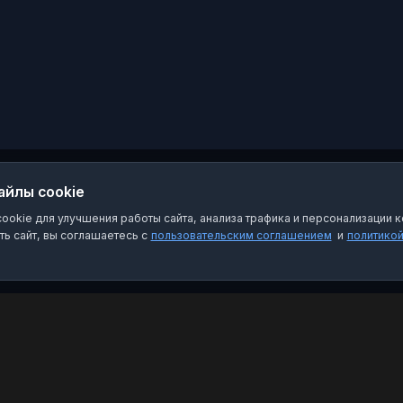
айлы cookie
okie для улучшения работы сайта, анализа трафика и персонализации к
ь сайт, вы соглашаетесь с
пользовательским соглашением
и
политико
Категории
Пра
Чат-боты
Пол
Каналы
Пол
Группы
О на