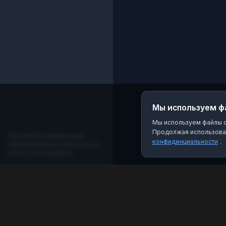
Мы используем ф
Мы используем файлы co
Продолжая использоват
Сайт является независимым
конфиденциальности
.
информационным порталом и не
связан с мессенджером!
MAX Рейтинг
Лучшие боты, каналы и группы для мессенджера
MAX. Находите качественный контент и полезные
инструменты.