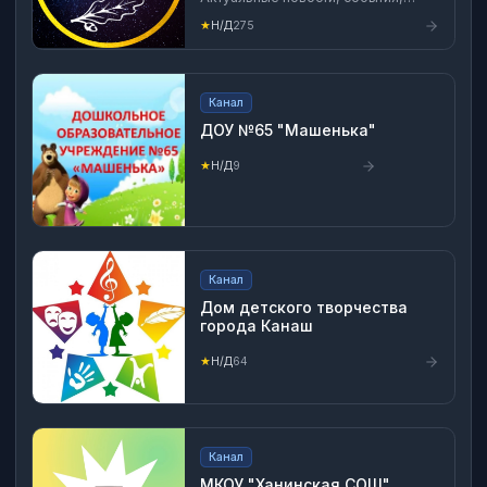
афиша района!
★
Н/Д
275
Канал
ДОУ №65 "Машенька"
★
Н/Д
9
Канал
Дом детского творчества
города Канаш
★
Н/Д
64
Канал
МКОУ "Ханинская СОШ"