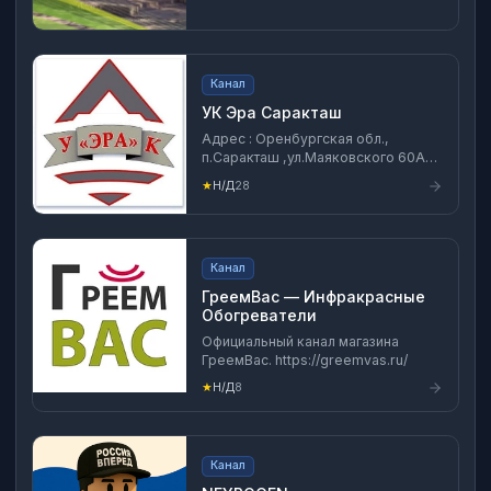
Канал
УК Эра Саракташ
Адрес : Оренбургская обл.,
п.Саракташ ,ул.Маяковского 60А
тел. 8-(35333)6-29-69 телефон
★
Н/Д
28
аварийных заявок : 8 (922)5 49-72-
00
Канал
ГреемВас — Инфракрасные
Обогреватели
Официальный канал магазина
ГреемВас. https://greemvas.ru/
★
Н/Д
8
Канал