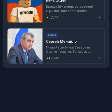
NEYROGEN
Бывает 18+ юмор, осторожно!
Официальное сообщество
NEYROGEN в MAX
★
Н/Д
105
Канал
Сергей Меняйло
Глава Республики Северная
Осетия – Алания. Телеграм:
https://t.me/sergeimeniaylo ВК:
★
4.7
1,507
https://vk.com/sergey.meniaylo ОК:
https://ok.ru/profile/584290772378