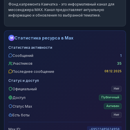
Фонд капремонта Камчатка
- это
информативный канал
для
мессенджера MAX.
Канал предоставляет актуальную
информацию и обновления по выбранной тематике.
Статистика ресурса в Max
M
Статистика активности
Сообщений
1
Участников
35
Последнее сообщение
08.12.2025
Статус и доступ
Официальный
Нет
Доступ
Публичный
Статус Max
Активен
Есть боты
Нет
Max ID:
-69522485624950