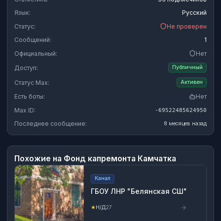
Язык:
Русский
Статус:
Не проверен
Сообщений:
1
Официальный:
Нет
Доступ:
Публичный
Статус Max:
Активен
Есть боты:
Нет
Max ID:
-69522485624950
Последнее сообщение:
8 месяцев назад
Похожие на
Фонд капремонта Камчатка
Канал
ГБОУ ЛНР "Белянская СШ"
★
Н/Д
27