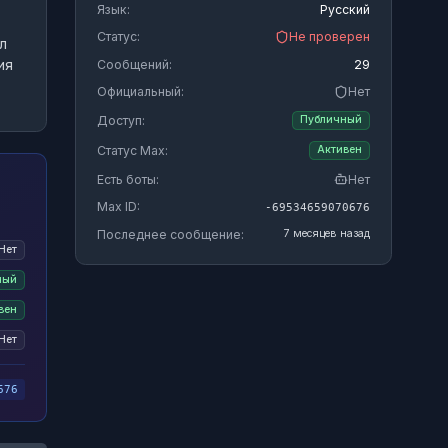
Язык:
Русский
Статус:
Не проверен
л
ия
Сообщений:
29
Официальный:
Нет
Доступ:
Публичный
Статус Max:
Активен
Есть боты:
Нет
Max ID:
-69534659070676
Последнее сообщение:
7 месяцев назад
Нет
ный
вен
Нет
676