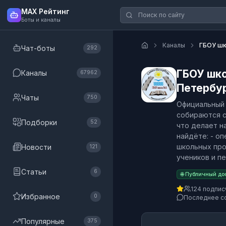
MAX Рейтинг
Боты и каналы
Каналы
ГБОУ шк
Чат-боты
292
ГБОУ шко
Каналы
67962
Петербу
Чаты
750
Официальный 
собираются с
Подборки
52
что делает н
найдёте: - о
школьных про
Новости
121
учеников и п
Статьи
6
🌐 Публичный до
124 подпис
Избранное
0
Последнее с
Популярные
375