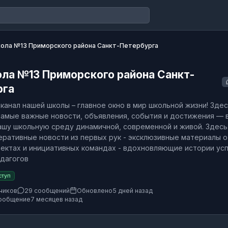
ола №13 Приморского района Санкт-Петербурга
ла №13 Приморского района Санкт-
рга
канал нашей школы – главное окно в мир школьной жизни! Зде
амые важные новости, объявления, события и достижения — 
ашу школьную среду динамичной, современной и живой. Здесь
перативные новости из первых рук - эксклюзивные материалы о
ектах и инициативных командах - вдохновляющие истории ус
едагогов
ступ
чиков
29 сообщений
Обновлено
5 дней назад
ообщение
7 месяцев назад