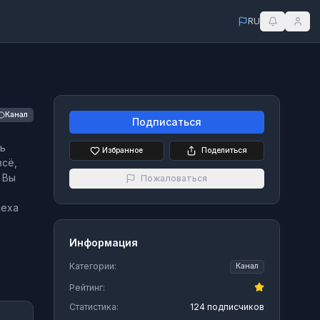
RU
Канал
Подписаться
сь
Избранное
Поделиться
всё,
 Вы
Пожаловаться
пеха
Информация
Категории:
Канал
Рейтинг:
Статистика:
124 подписчиков