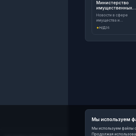
Министерство
имущественных
отношений
Новости в сфере
Ярославской
имущества и
области
земельных отношени
★
Н/Д
36
нововведения
законодательства и
информация о
собственности. Наш
адрес: г. Ярославль, 
Советская, д. 69
Мы используем ф
Мы используем файлы co
Продолжая использоват