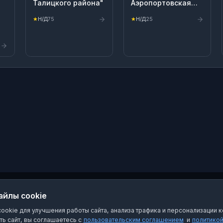
Талицкого района"
Аэропортовская
СОШ
★
Н/Д
75
★
Н/Д
25
й,
ул.
айлы cookie
okie для улучшения работы сайта, анализа трафика и персонализации к
ь сайт, вы соглашаетесь с
пользовательским соглашением
и
политико