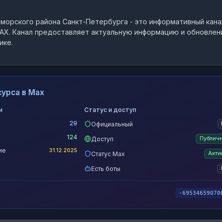
морского района Санкт-Петербурга
- это
информативный кана
AX.
Канал предоставляет актуальную информацию и обновлен
ике.
урса в Max
и
Статус и доступ
29
Официальный
124
Доступ
Публич
ие
31.12.2025
Статус Max
Акти
Есть боты
-69534659070