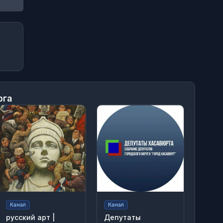
рга
Канал
Канал
русский арт |
Депутаты