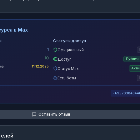
урса в Max
и
Статус и доступ
1
Официальный
10
Доступ
Публич
ие
11.12.2025
Статус Max
Акти
Есть боты
-69573384844
Оставить отзыв
телей