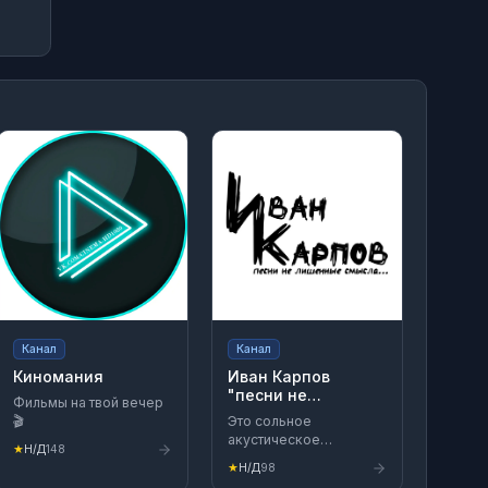
Канал
Канал
Киномания
Иван Карпов
"песни не
Фильмы на твой вечер
лишенные смысла"
🎬
Это сольное
акустическое
★
Н/Д
148
творчество: песни,
★
Н/Д
98
которые заставляют