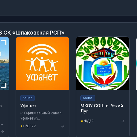
З СК «Шпаковская РСП»
Канал
Канал
а
Уфанет
МКОУ СОШ с. Узкий
Луг
✅ Официальный канал
Уфанет 📩
★
Н/Д
72
Техподдержка 24/7: –
★
Н/Д
322
в приложении «Уфанет»
ufanet.ru/app – по