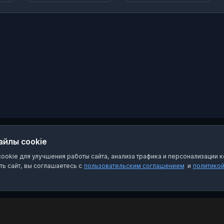
номеру 09388
vastopol
(бесплатно для
Мегафон, Билайн, МТС,
Yota, T2, Т-Мобайл)
айлы cookie
okie для улучшения работы сайта, анализа трафика и персонализации к
ь сайт, вы соглашаетесь с
пользовательским соглашением
и
политико
Категории
Пра