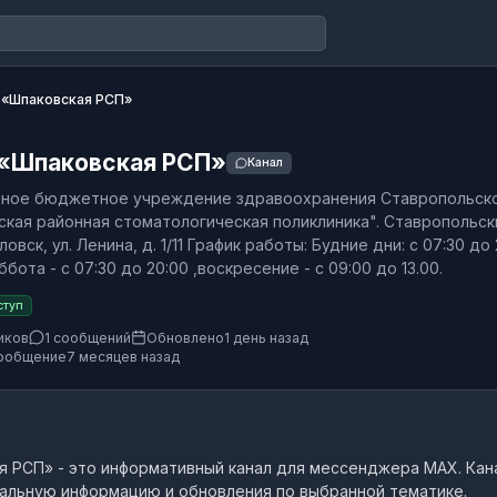
 «Шпаковская РСП»
 «Шпаковская РСП»
Канал
нное бюджетное учреждение здравоохранения Ставропольск
ская районная стоматологическая поликлиника". Ставропольск
ловск, ул. Ленина, д. 1/11 График работы: Будние дни: с 07:30 до 
бота - с 07:30 до 20:00 ,воскресение - с 09:00 до 13.00.
ступ
иков
1 сообщений
Обновлено
1 день назад
ообщение
7 месяцев назад
я РСП»
- это
информативный канал
для мессенджера MAX.
Кан
альную информацию и обновления по выбранной тематике.