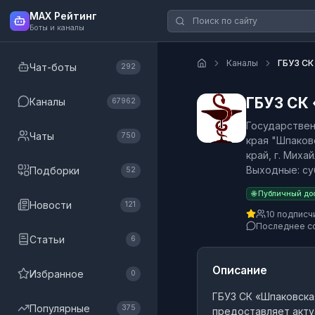
MAX Рейтинг
Боты и каналы
Каналы
ГБУЗ СК
Чат-боты
292
ГБУЗ СК
Каналы
67962
Государстве
Чаты
750
края "Шпаков
край, г. Михай
Выходные: суб
Подборки
52
🌐 Публичный до
Новости
121
10 подписч
Последнее с
Статьи
6
Описание
Избранное
0
ГБУЗ СК «Шпаковска
Популярные
375
предоставляет акту