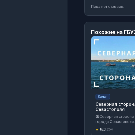
Пока нет отзывов.
Похожие на
ГБУ
Канал
Северная сторон
Севастополя
📻Северная сторона
города Севастополя.
Новости северной
★
Н/Д
1,254
стороны, города и