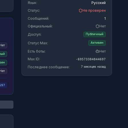
Язык:
Русский
Статус:
Не проверен
Сообщений:
1
Официальный:
Нет
Доступ:
Публичный
Статус Max:
Активен
Нет
Есть боты:
Нет
ный
Max ID:
-69573384844697
вен
Последнее сообщение:
7 месяцев назад
Нет
697