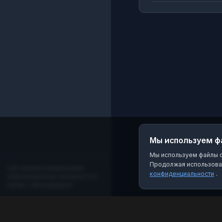
Крыма. Мы вк
vk.com/severnaya.se
📝Прислать новость
t.me/Sev18info_bot
Мы используем ф
Мы используем файлы co
Продолжая использоват
Сайт является независимым
конфиденциальности
.
информационным порталом и не
связан с мессенджером!
MAX Рейтинг