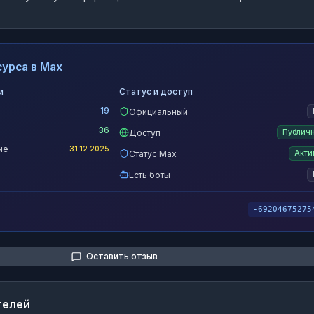
урса в Max
и
Статус и доступ
19
Официальный
36
Доступ
Публич
ие
31.12.2025
Статус Max
Акти
Есть боты
-69204675275
Оставить отзыв
телей