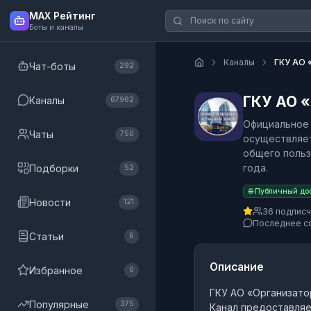
MAX Рейтинг
Боты и каналы
Каналы
ГКУ АО 
Чат-боты
292
ГКУ АО «
Каналы
67962
Официальное 
Чаты
750
осуществляет
общего польз
года.
Подборки
52
🌐 Публичный до
Новости
121
36 подпис
Последнее с
Статьи
6
Описание
Избранное
0
ГКУ АО «Организато
Популярные
375
Канал предоставляе