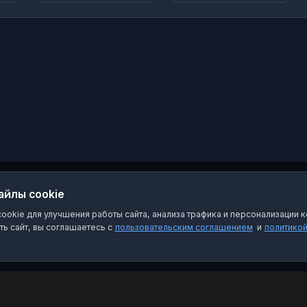
Красноармейского
района
-
Краснодарского края
87861033
66601519153194
айлы cookie
okie для улучшения работы сайта, анализа трафика и персонализации к
ь сайт, вы соглашаетесь с
пользовательским соглашением
и
политико
Категории
Пра