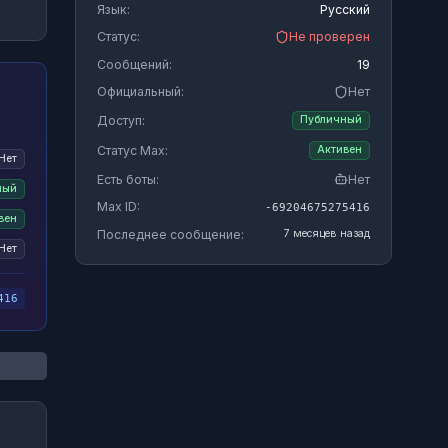
Язык:
Русский
Статус:
Не проверен
Сообщений:
19
Официальный:
Нет
Доступ:
Публичный
Статус Max:
Активен
Нет
Есть боты:
Нет
ный
Max ID:
-69204675275416
вен
Последнее сообщение:
7 месяцев назад
Нет
416