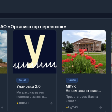
 АО «Организатор перевозок»
Канал
Канал
Улановка 2.0
МКУК
Новомышастовский
Мы рассказываем
"Сельский дом
новости о жизни в
Приветствуем Вас на
культуры"
Улан-Удэ
канале
★
Н/Д
540
РКН:https://gosuslugi.ru/snet/67d780625868046c67debf40
Новомышастовского
★
Н/Д
143
уга
#OMTS3
дома культуры