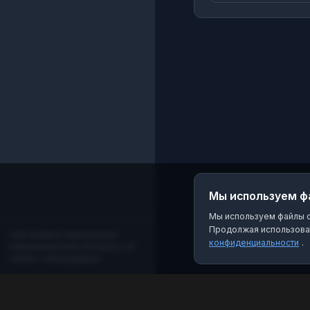
Приморского края п.
Пограничный, ул.
Советская, 31 09:00 
18:00 (Пн. - Пт.) Тел.:
8(42345)21-4-94 Мы в
других соцсетях:
https://t.me/admpogr
https://vk.com/club1
https://ok.ru/group/
Мы используем ф
Мы используем файлы co
Продолжая использоват
Сайт является независимым
конфиденциальности
.
информационным порталом и не
связан с мессенджером!
MAX Рейтинг