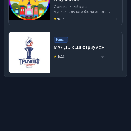
Официальный канал
муниципального бюджетного
дошкольного образовательного
★
Н/Д
69
учреждения "Детский сад 20"
муниципального образования
Темрюкский район
Канал
МАУ ДО «СШ «Триумф»
★
Н/Д
21