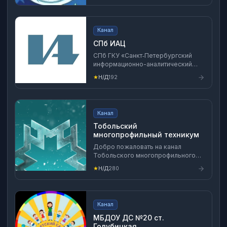
Канал
СПб ИАЦ
СПб ГКУ «Санкт‑Петербургский
информационно-аналитический
центр» находится в ведении
★
Н/Д
192
Комитета по информатизации и
связи. Мы создаём и развиваем
государственные информационные
системы, внедряем средства
Канал
защиты информации,
разрабатываем цифровые сервисы
Тобольский
для граждан. Есть вопрос?
многопрофильный техникум
Напишите нам в MAX! Тел. +7 (931)
Добро пожаловать на канал
327-94-18
Тобольского многопрофильного
техникума!
★
Н/Д
280
Канал
МБДОУ ДС №20 ст.
Голубицкая