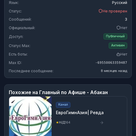
Язык:
Русский
Статус:
Не проверен
Сообщений:
3
Официальный:
Нет
Доступ:
Публичный
Статус Max:
Активен
Есть боты:
Нет
Max ID:
-69550063359487
Последнее сообщение:
8 месяцев назад
Похожие на
Главный по Афише - Абакан
Канал
ЕвроГимнАзия| Ревда
★
Н/Д
164