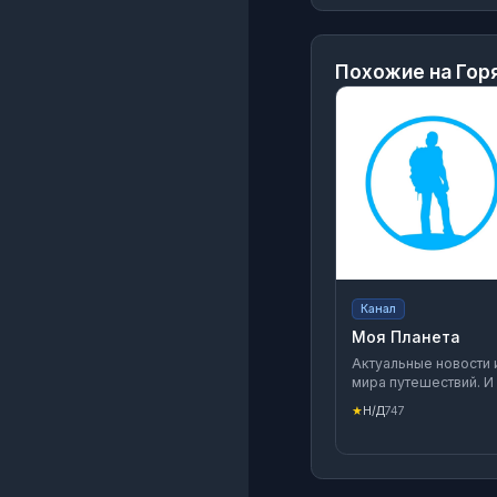
Похожие на
Гор
Канал
Моя Планета
Актуальные новости 
мира путешествий. И
только!
★
Н/Д
747