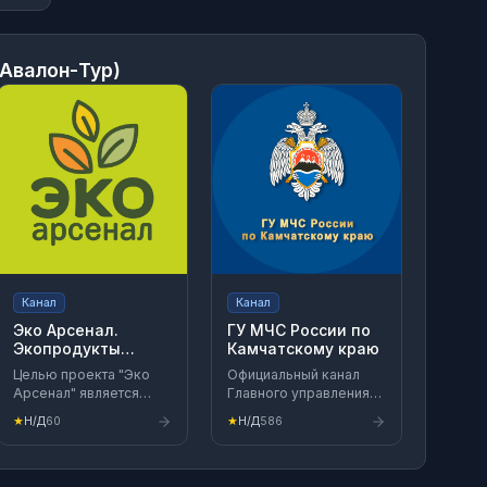
(Авалон-Тур)
Канал
Канал
Эко Арсенал.
ГУ МЧС России по
Экопродукты
Камчатскому краю
Иркутск
Целью проекта "Эко
Официальный канал
Арсенал" является
Главного управления
улучшение здоровья и
МЧС России по
★
Н/Д
60
★
Н/Д
586
качества вашей жизни,
Камчатскому краю в
посредством
мессенджере Max
натуральной и
полезной продукции.