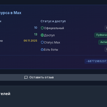
урса в Max
и
Статус и доступ
10
Официальный
13
Доступ
Публич
ие
06.11.2025
Статус Max
Акти
Есть боты
-68771983237
Оставить отзыв
телей