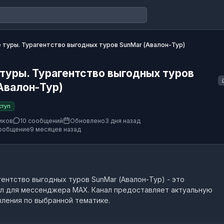
 туры. Турагентство выгодных туров SunMar (Авалон-Тур)
туры. Турагентство выгодных туров
Авалон-Тур)
ступ
иков
10 сообщений
Обновлено
3 дня назад
ообщение
9 месяцев назад
гентство выгодных туров SunMar (Авалон-Тур)
- это
л
для мессенджера MAX.
Канал предоставляет актуальную
ления по выбранной тематике.