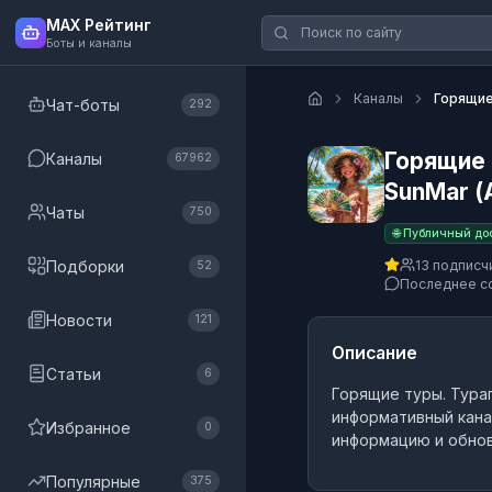
MAX Рейтинг
Боты и каналы
Каналы
Горящие
Чат-боты
292
Горящие 
Каналы
67962
SunMar (
Чаты
750
🌐 Публичный до
Подборки
13 подписч
52
Последнее с
Новости
121
Описание
Статьи
6
Горящие туры. Тура
информативный кана
Избранное
0
информацию и обнов
Популярные
375