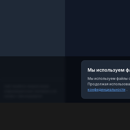
Мы используем ф
Мы используем файлы co
Продолжая использоват
Сайт является независимым
конфиденциальности
.
информационным порталом и не
связан с мессенджером!
MAX Рейтинг
Лучшие боты, каналы и группы для мессенджера
MAX. Находите качественный контент и полезные