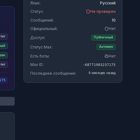
Язык:
Русский
Статус:
Не проверен
Сообщений:
10
Официальный:
Нет
Нет
Доступ:
Публичный
ный
Статус Max:
Активен
вен
Есть боты:
Нет
Max ID:
Нет
-68771983237175
Последнее сообщение:
9 месяцев назад
175