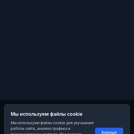
мероприятия, посвященные
международным, общепризнанным
(традиционным), общероссийским
и городским праздника
Мы используем файлы cookie
Мы используем файлы cookie для улучшения
работы сайта, анализа трафика и
Хорошо