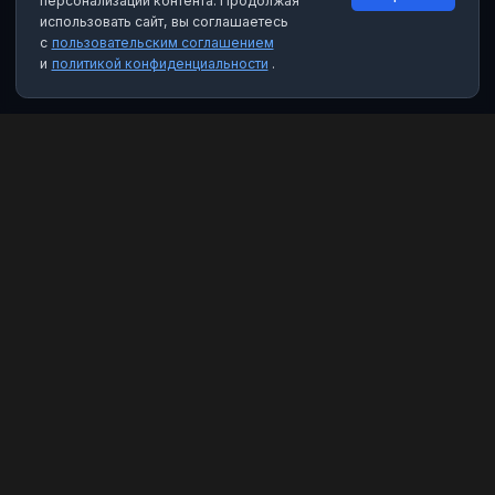
персонализации контента. Продолжая
использовать сайт, вы соглашаетесь
с
пользовательским соглашением
и
политикой конфиденциальности
.
MAX Рейтинг
Лучшие боты, каналы и группы для мессенджера MAX. Находите
качественный контент и полезные инструменты.
Категории
Чат-боты
Каналы
Группы
Избранное
Правовая информация
Пользовательское соглашение