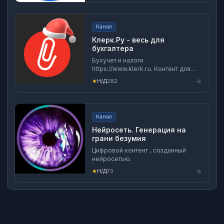
канал-с.рф ТГ-канал:
t.me/Kanals_Serov
Канал
Клерк.Ру - весь для
бухгалтера
Бухучет и налоги
https://www.klerk.ru. Контент для
бухгалтеров, кадровиков, ИП и
★
Н/Д
282
руководителей бизнеса.
Канал
Нейросеть. Генерация на
грани безумия
Цифровой контент , созданный
нейросетью.
★
Н/Д
70