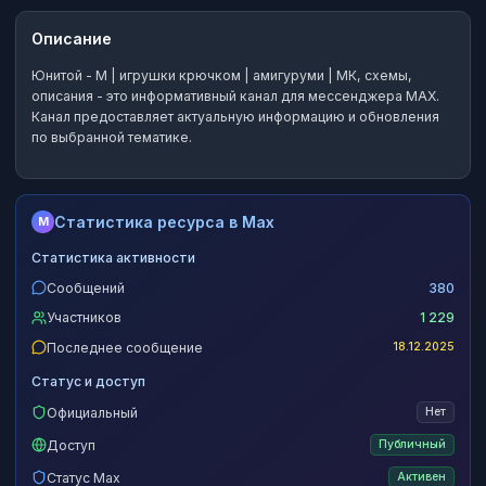
Описание
Юнитой - М | игрушки крючком | амигуруми | МК, схемы,
описания
- это
информативный канал
для мессенджера MAX.
Канал предоставляет актуальную информацию и обновления
по выбранной тематике.
Статистика ресурса в Max
M
Статистика активности
Сообщений
380
Участников
1 229
Последнее сообщение
18.12.2025
Статус и доступ
Официальный
Нет
Доступ
Публичный
Статус Max
Активен