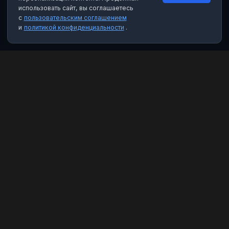
использовать сайт, вы соглашаетесь
с
пользовательским соглашением
и
политикой конфиденциальности
.
MAX Рейтинг
Лучшие боты, каналы и группы для мессенджера MAX. Находите
качественный контент и полезные инструменты.
Категории
Чат-боты
Каналы
Группы
Избранное
Правовая информация
Пользовательское соглашение
Политика конфиденциальности