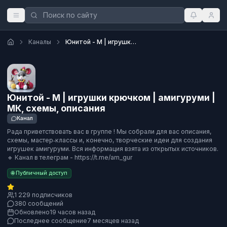
Каналы
Юнитой - М | игрушки крючком | амигуруми | МК, схемы, описания
Юнитой - М | игрушки крючком | амигуруми |
МК, схемы, описания
Канал
Рада приветствовать вас в группе ! Мы собрали для вас описания,
схемы, мастер‑классы и, конечно, творческие идеи для создания
игрушек амигуруми. Вся информация взята из открытых источников.
🔹 Канал в телеграм - https://t.me/am_gur
🌐 Публичный доступ
1 229 подписчиков
380 сообщений
Обновлено
19 часов назад
Последнее сообщение
7 месяцев назад