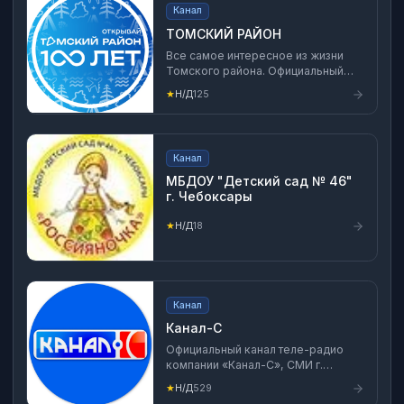
Канал
ТОМСКИЙ РАЙОН
Все самое интересное из жизни
Томского района. Официальный
канал администрации района в
★
Н/Д
125
MAX. ТГ-канал главы Томского
района: https://t.me/pavelhryachkov
Канал
МБДОУ "Детский сад № 46"
г. Чебоксары
★
Н/Д
18
Канал
Канал-С
Официальный канал теле-радио
компании «Канал-С», СМИ г.
Серова Свердловской области
★
Н/Д
529
ВКонтакте: vk.com/kanal_s Сайт: