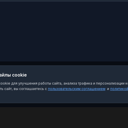
в «ВКонтакте»:
https://vk.com/tgc2energo
Для связи:
pozdeevaka@aes.tgc-
2.ru
айлы cookie
okie для улучшения работы сайта, анализа трафика и персонализации к
ь сайт, вы соглашаетесь с
пользовательским соглашением
и
политико
Категории
Пра
Чат-боты
Пол