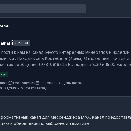
erali
erali
Канал
 гости к нам на канал. Много интересных минералов и изделий 
амнями . Находимся в Коктебеле (Крым) Отправляем Почтой и
личных сообщений (978)0916445 Выкладки в 8.30 и 15.00 Ежедн
ступ
чиков
1 сообщений
Обновлено
1 день назад
ообщение
7 месяцев назад
нформативный канал
для мессенджера MAX.
Канал предоставл
цию и обновления по выбранной тематике.