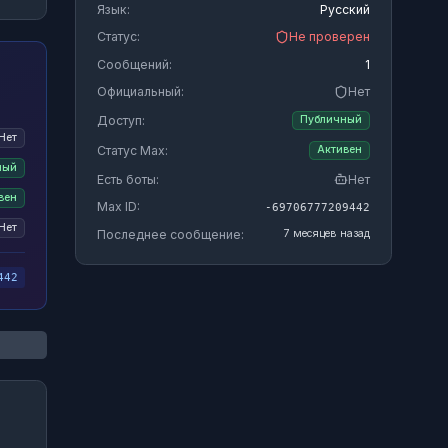
Язык:
Русский
Статус:
Не проверен
Сообщений:
1
Официальный:
Нет
Доступ:
Публичный
Нет
Статус Max:
Активен
ный
Есть боты:
Нет
вен
Max ID:
-69706777209442
Нет
Последнее сообщение:
7 месяцев назад
442