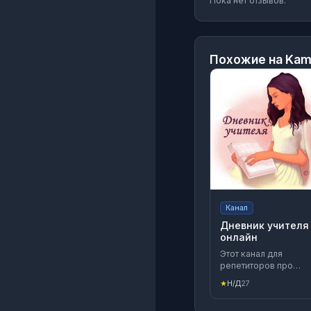
Пока нет отзывов.
Похожие на
Kamn
Канал
Дневник учителя
онлайн
Этот канал для
репетиторов про
онлайн - преподаван
★
Н/Д
27
и продвижение в
соцсетях