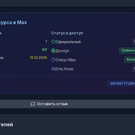
урса в Max
и
Статус и доступ
1
Официальный
93
Доступ
Публич
ие
15.12.2025
Статус Max
Акти
Есть боты
-69706777209
Оставить отзыв
телей