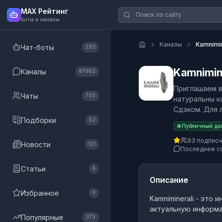
MAX Рейтинг
Боты и каналы
Каналы
Kamnimin
Чат-боты
292
Kamnimin
Каналы
67962
Приглашаем в
Чаты
750
натуральны к
Сдэком. Для 
Подборки
52
🌐 Публичный до
93 подпис
Новости
121
Последнее с
Статьи
6
Описание
Избранное
0
Kamniminerali
- это
и
актуальную информа
Популярные
375