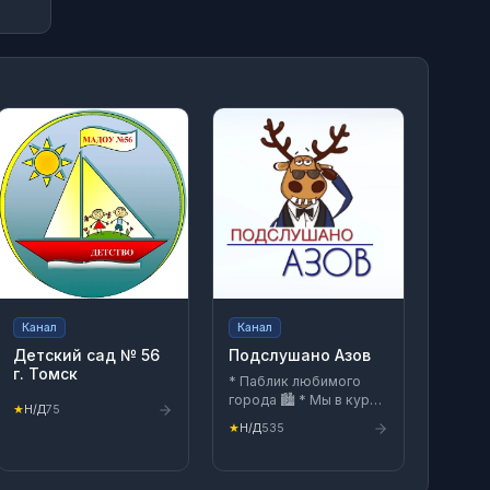
Канал
Канал
Детский сад № 56
Подслушано Азов
г. Томск
* Паблик любимого
города 🏙️ * Мы в курсе
★
Н/Д
75
все новостей 📷 *
★
Н/Д
535
Дадим огласку вашим
проблемам🗣️ •
Прислать новость: