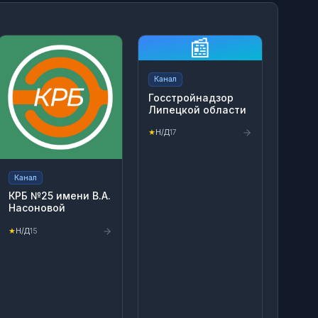
📰
Канал
Госстройнадзор
Липецкой области
★
Н/Д
17
Канал
КРБ №25 имени В.А.
Насоновой
★
Н/Д
15