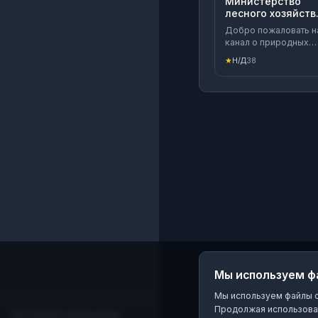
Министерство
лесного хозяйств
Смоленской
Добро пожаловать н
области
канал о природных
богатствах
★
Н/Д
38
Смоленского края!
Здесь мы
рассказываем о жиз
наших лесов и их
обитателей так, как 
еще не видели. Мы 
команда Министерст
лесного хозяйства и
охраны объектов
животного мира, и м
хотим, чтобы каждый
житель области знал 
любил свою природу
Мы используем ф
Мы используем файлы co
Продолжая использоват
Сайт является независимым