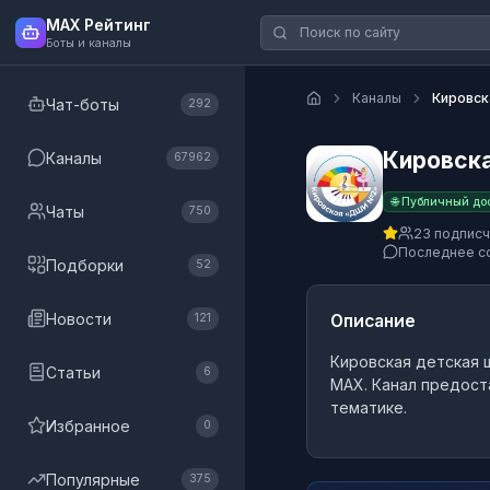
MAX Рейтинг
Боты и каналы
Каналы
Кировск
Чат-боты
292
Кировска
Каналы
67962
🌐 Публичный до
Чаты
750
23 подпис
Последнее с
Подборки
52
Новости
Описание
121
Кировская детская 
Статьи
6
MAX.
Канал предост
тематике.
Избранное
0
Популярные
375