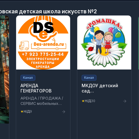
овская детская школа искусств №2
Канал
Канал
АРЕНДА
МКДОУ детский
ГЕНЕРАТОРОВ
сад
общеразвивающего
АРЕНДА / ПРОДАЖА /
вида "Ромашка"
★
Н/Д
30
СЕРВИС мобильных
промышленных
★
Н/Д
9
установок ⚡️ Дизель-
генераторы ДГУ ⚡️ 20 -
500 кВт 💨 Дизель
паро-генераторы ПГУ
💨 500 кг/ч. | 7-15 бар