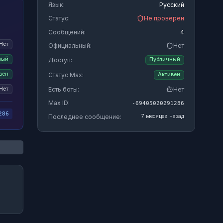
Язык:
Русский
Статус:
Не проверен
Сообщений:
4
Нет
Официальный:
Нет
ный
Доступ:
Публичный
вен
Статус Max:
Активен
Есть боты:
Нет
Нет
Max ID:
-69405020291286
286
Последнее сообщение:
7 месяцев назад