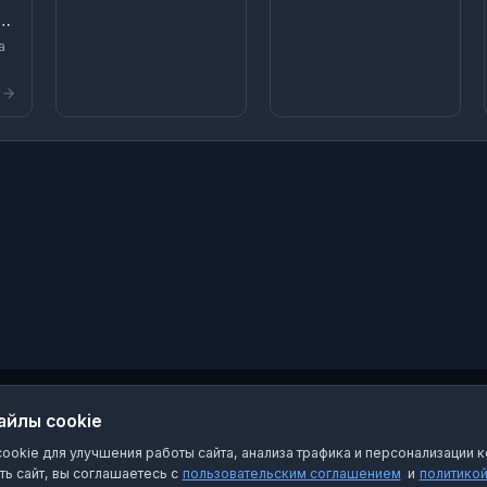
🌬 Дизельные
а
компрессоры 🌬 2 -
7м3 | 7-15 бар
а
Силовые кабеля,
Емкости / доставка -
ГСМ / Воды ⏳
Круглосуточно 🚀
Оперативно 💰с НДС 💼
ни
Сервисный договор 🔑
Обслуживание под
вы
ключ 🌍http://des-
—
arenda.ru ☎️+7 923
ва
775-25-44 ☎️+7 923
775-43-00
ы
и
.
айлы cookie
okie для улучшения работы сайта, анализа трафика и персонализации к
ь сайт, вы соглашаетесь с
пользовательским соглашением
и
политико