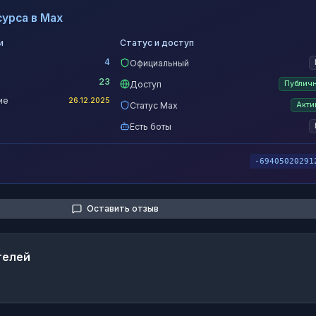
урса в Max
и
Статус и доступ
4
Официальный
23
Доступ
Публич
ие
26.12.2025
Статус Max
Акти
Есть боты
-69405020291
Оставить отзыв
телей