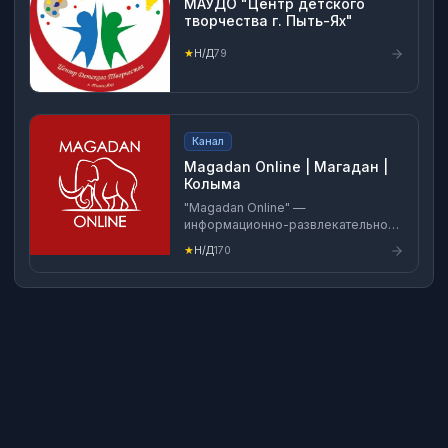
МАУДО "Центр детского
творчества г. Пыть-Ях"
★
Н/Д
79
Канал
Magadan Online | Магадан |
Колыма
"Magadan Online" —
информационно-развлекательное
сообщество о Магадане и области.
★
Н/Д
170
Если в городе что-то произошло,
то мы обязательно об этом
расскажем.