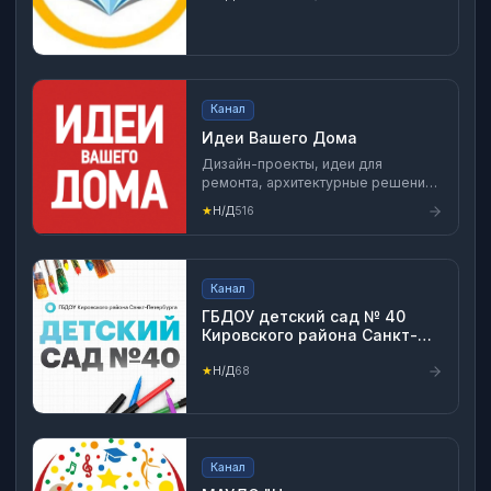
Канал
Идеи Вашего Дома
Дизайн-проекты, идеи для
ремонта, архитектурные решения
www.ivd.ru По вопросам
★
Н/Д
516
размещения рекламы —
adtech@lvls.ru
Канал
ГБДОУ детский сад № 40
Кировского района Санкт-
Петербурга
★
Н/Д
68
Канал