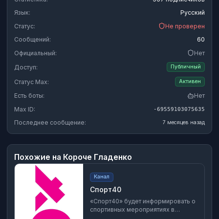
Язык:
Русский
Статус:
Не проверен
Сообщений:
60
Официальный:
Нет
Доступ:
Публичный
Статус Max:
Активен
Есть боты:
Нет
Max ID:
-69559103075635
Последнее сообщение:
7 месяцев назад
Похожие на
Короче Гладенко
Канал
Спорт40
«Спорт40» будет информировать о
спортивных мероприятиях в
Калужской области, помогать