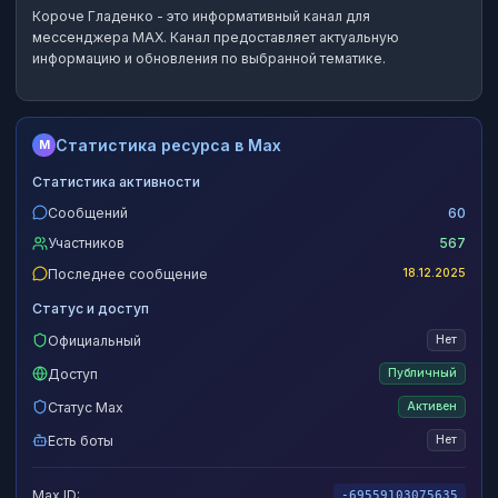
Короче Гладенко
- это
информативный канал
для
мессенджера MAX.
Канал предоставляет актуальную
информацию и обновления по выбранной тематике.
Статистика ресурса в Max
M
Статистика активности
Сообщений
60
Участников
567
Последнее сообщение
18.12.2025
Статус и доступ
Официальный
Нет
Доступ
Публичный
Статус Max
Активен
Есть боты
Нет
Max ID:
-69559103075635