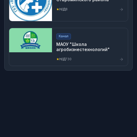
★
Н/Д
8
Канал
МАОУ "Школа
агробизнестехнологий"
★
Н/Д
730