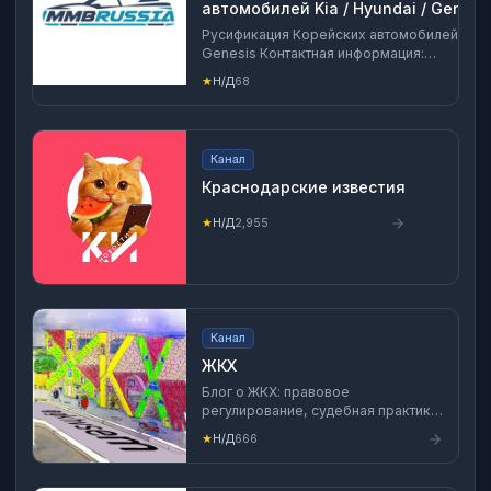
автомобилей Kia / Hyundai / Genesis
Москве
Русификация Корейских автомобилей Kia / 
Genesis Контактная информация:
https://t.me/mmbrussia - консультация
★
Н/Д
68
https://gosuslugi.ru/snet/676f3bad506f96
Сайт: https://www.mmbrussia.ru
Канал
Краснодарские известия
★
Н/Д
2,955
Канал
ЖКХ
Блог о ЖКХ: правовое
регулирование, судебная практика,
новости. Для добросовестных УО,
★
Н/Д
666
ТСЖ, собственников МКД Автор:
юрист, редактор gkhnews.ru
Юдина Антонина