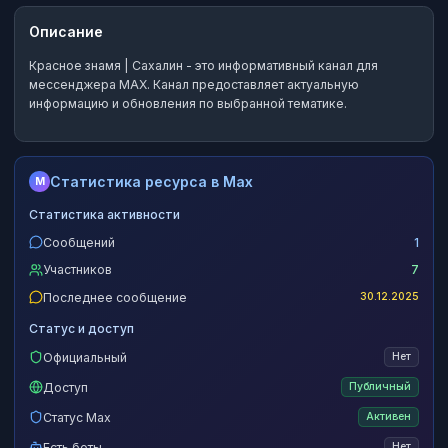
Описание
Красное знамя | Сахалин
- это
информативный канал
для
мессенджера MAX.
Канал предоставляет актуальную
информацию и обновления по выбранной тематике.
Статистика ресурса в Max
M
Статистика активности
Сообщений
1
Участников
7
Последнее сообщение
30.12.2025
Статус и доступ
Официальный
Нет
Доступ
Публичный
Статус Max
Активен
Есть боты
Нет