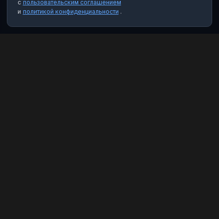
с
пользовательским соглашением
и
политикой конфиденциальности
.
MAX Рейтинг
Лучшие боты, каналы и группы для мессенджера MAX. Находите
качественный контент и полезные инструменты.
Категории
Чат-боты
Каналы
Группы
Избранное
Правовая информация
Пользовательское соглашение
Политика конфиденциальности
О нас