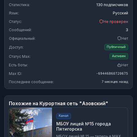
Статистика:
130 подписчиков
Язык:
Русский
Статус:
Не проверен
Сообщений:
3
Официальный:
Нет
Доступ:
Публичный
Статус Max:
Активен
Есть боты:
Нет
Max ID:
-69446860720675
Последнее сообщение:
7 месяцев назад
Похожие на
Курортная сеть "Азовский"
Канал
МБОУ лицей №15 города
Пятигорска
МБОУ лицей № 15 — теперь в MAX