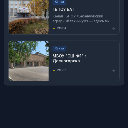
Канал
ГБПОУ БАТ
Канал ГБПОУ «Безенчукский
аграрный техникум» — здесь вы
найдёте информацию о
★
Н/Д
314
мероприятиях, учебных
программах и образовательных
материалах техникума.
Использование материалов канала
Канал
разрешено только с указанием
источника.
МБОУ "СШ №1" г.
Десногорска
★
Н/Д
167