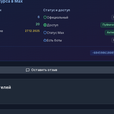
урса в Max
и
Статус и доступ
6
Официальный
20
Доступ
Публич
ие
27.12.2025
Статус Max
Акти
Есть боты
-68459861808
Оставить отзыв
телей