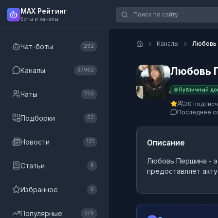
MAX Рейтинг
Боты и каналы
Каналы
Любовь
Чат-боты
292
Любовь 
Каналы
67962
🌐 Публичный до
Чаты
750
20 подпис
Последнее с
Подборки
52
Новости
Описание
121
Любовь Першина
- 
Статьи
6
предоставляет акту
Избранное
0
Популярные
375