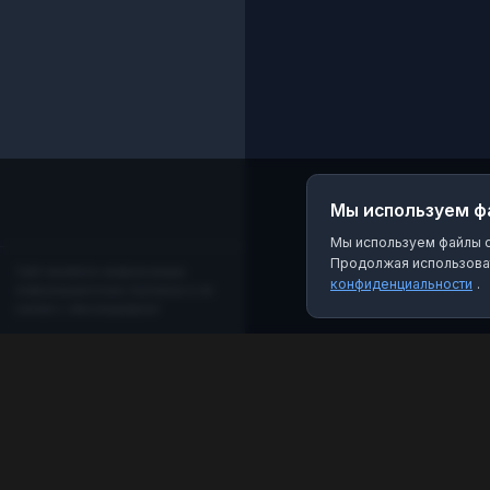
Мы используем ф
Мы используем файлы co
Продолжая использоват
Сайт является независимым
конфиденциальности
.
информационным порталом и не
связан с мессенджером!
MAX Рейтинг
Лучшие боты, каналы и группы для мессенджера
MAX. Находите качественный контент и полезные
инструменты.