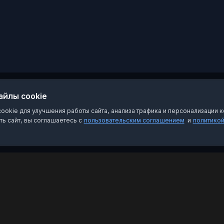
инновационные
проекты, осваивают
профессии и строят
карьеру в сфере связи,
IT и энергетике
айлы cookie
okie для улучшения работы сайта, анализа трафика и персонализации к
ь сайт, вы соглашаетесь с
пользовательским соглашением
и
политико
Категории
Пра
Чат-боты
Пол
Каналы
Пол
Группы
О на