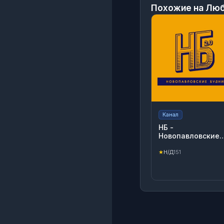
Похожие на
Люб
Канал
НБ -
Новопавловские
Будни
★
Н/Д
151