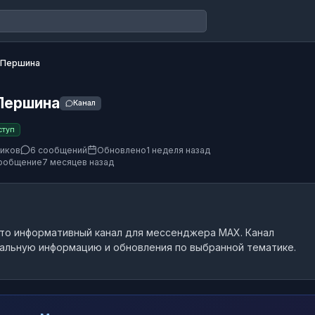
 Першина
Першина
Канал
ступ
чиков
6 сообщений
Обновлено
1 неделя назад
ообщение
7 месяцев назад
это
информативный канал
для мессенджера MAX.
Канал
альную информацию и обновления по выбранной тематике.