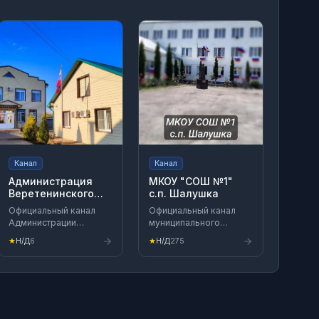
Канал
Канал
Администрация
МКОУ "СОШ №1"
Веретенинского
с.п. Шалушка
сельсовета
Официальный канал
Официальный канал
Администрации
муниципального
Веретенинского
казенного
★
Н/Д
6
★
Н/Д
275
сельсовета здесь вы
общеобразовательного
можете получить
учреждения "Средняя
актуальную
общеобразовательная
информацию
школа №1" с.п.
Шалушка Чегемского
муниципального