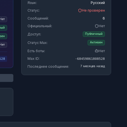
Язык:
Русский
Статус:
Не проверен
Сообщений:
6
Нет
Официальный:
Нет
ный
Доступ:
Публичный
вен
Статус Max:
Активен
Нет
Есть боты:
Нет
Max ID:
-68459861808528
528
Последнее сообщение:
7 месяцев назад