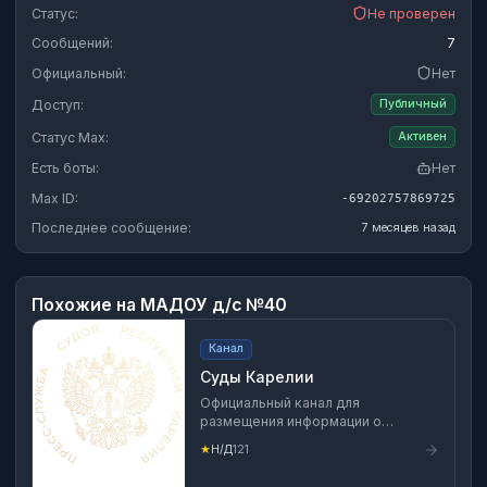
Статус:
Не проверен
Сообщений:
7
Официальный:
Нет
Доступ:
Публичный
Статус Max:
Активен
Есть боты:
Нет
Max ID:
-69202757869725
Последнее сообщение:
7 месяцев назад
Похожие на
МАДОУ д/с №40
Канал
Суды Карелии
Официальный канал для
размещения информации о
деятельности Верховного Суда
★
Н/Д
121
Республики Карелия, районных
(городских) судов Республики