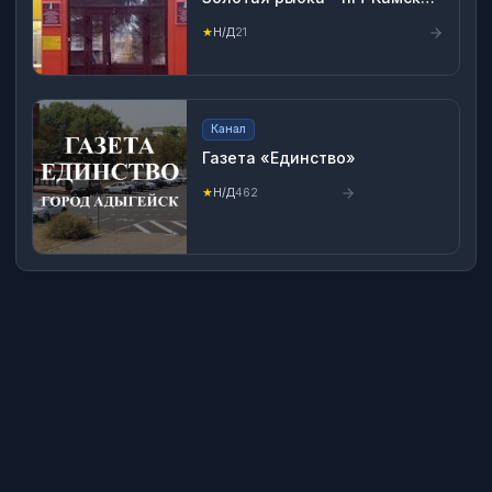
Поляны
★
Н/Д
21
Канал
Газета «Единство»
★
Н/Д
462