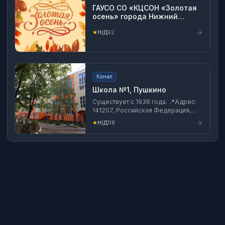
ГАУСО СО «КЦСОН «Золотая
осень» города Нижний
Тагил»
★
Н/Д
62
Канал
Школа №1, Пушкино
Существует с 1936 года. 📍Адрес:
141207, Российская Федерация,
Московская область, Пушкино, 2-
★
Н/Д
118
ой Некрасовский проезд, 4. 📞
Контакты администрации:
+74959933607; pysh-
shkola1@yandex.ru 🕘Приемные
часы директора: Пн 14:00-17:00 Чт
15:00-18:00