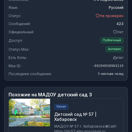
Язык:
Русский
Статус:
Не проверен
Сообщений:
423
Официальный:
Нет
Доступ:
Публичный
Статус Max:
Активен
Есть боты:
Нет
Max ID:
-69294930903119
Последнее сообщение:
5 месяцев назад
Похожие на
МАДОУ детский сад 3
Канал
Детский сад № 57 |
Хабаровск
МАДОУ № 57 г. Хабаровска 🌐Сайт:
https://ds57-khv.gosuslugi.ru