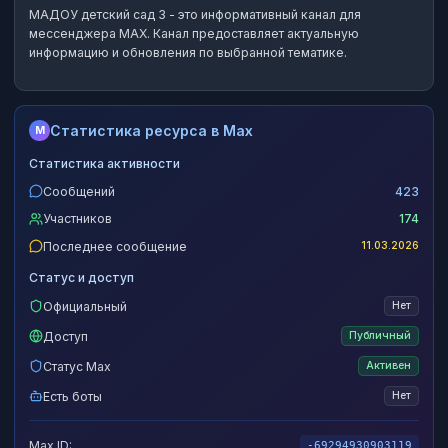
МАДОУ детский сад 3
- это
информативный канал
для
мессенджера MAX.
Канал предоставляет актуальную
информацию и обновления по выбранной тематике.
Статистика ресурса в Max
M
Статистика активности
Сообщений
423
Участников
174
Последнее сообщение
11.03.2026
Статус и доступ
Официальный
Нет
Доступ
Публичный
Статус Max
Активен
Есть боты
Нет
Max ID:
-69294930903119