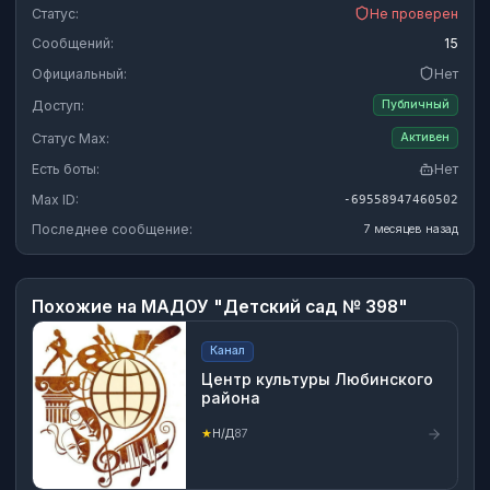
Статус:
Не проверен
Сообщений:
15
Официальный:
Нет
Доступ:
Публичный
Статус Max:
Активен
Есть боты:
Нет
Max ID:
-69558947460502
Последнее сообщение:
7 месяцев назад
Похожие на
МАДОУ "Детский сад № 398"
Канал
Центр культуры Любинского
района
★
Н/Д
87