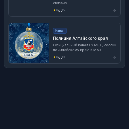
связано
★
Н/Д
15
Канал
Полиция Алтайского края
Официальный канал ГУ МВД России
по Алтайскому краю в MAX
Официальный сайт по Алтайскому
★
Н/Д
19
краю: 22.мвд.рф ВКонтакте:
https://vk.com/mvd22 Rutube:
https://rutube.ru/channel/25514440/