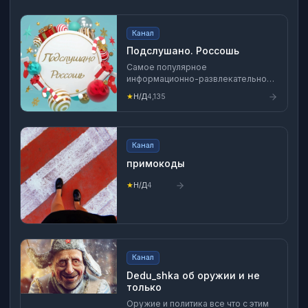
Канал
Подслушано. Россошь
Самое популярное
информационно-развлекательное
сообщество г.Россошь
★
Н/Д
4,135
Воронежской области
Канал
примокоды
★
Н/Д
4
Канал
Dedu_shka об оружии и не
только
Оружие и политика все что с этим