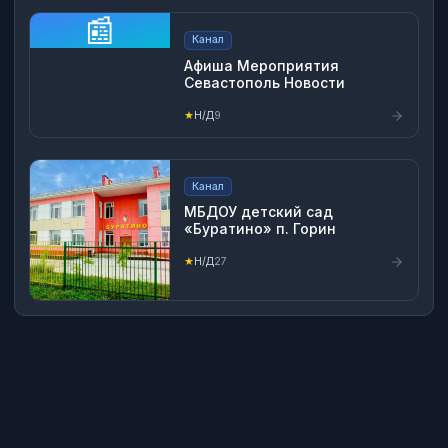
📰
Канал
Афиша Мероприятия
Севастополь Новости
★
Н/Д
9
Канал
МБДОУ детский сад
«Буратино» п. Горин
★
Н/Д
27