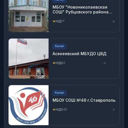
МБОУ "Новониколаевская
СОШ" Рубцовского района
Алтайского края
★
Н/Д
77
Канал
Асекеевский МБУДО ЦВД
★
Н/Д
60
Канал
МБОУ СОШ №46 г.Ставрополь
★
Н/Д
625