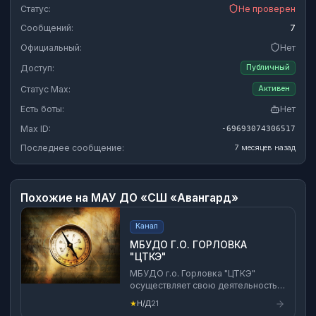
Статус:
Не проверен
Сообщений:
7
Официальный:
Нет
Доступ:
Публичный
Статус Max:
Активен
Есть боты:
Нет
Max ID:
-69693074306517
Последнее сообщение:
7 месяцев назад
Похожие на
МАУ ДО «СШ «Авангард»
Канал
МБУДО Г.О. ГОРЛОВКА
"ЦТКЭ"
МБУДО г.о. Горловка "ЦТКЭ"
осуществляет свою деятельность в
соответствии с локально-
★
Н/Д
21
нормативными актами, согласно