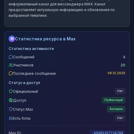
информативный канал
для мессенджера MAX.
Канал
предоставляет актуальную информацию и обновления по
выбранной тематике.
Статистика ресурса в Max
M
Статистика активности
Сообщений
4
Участников
20
Последнее сообщение
09.12.2025
Статус и доступ
Официальный
Нет
Доступ
Публичный
Статус Max
Активен
Есть боты
Нет
Max ID:
-69405357716760