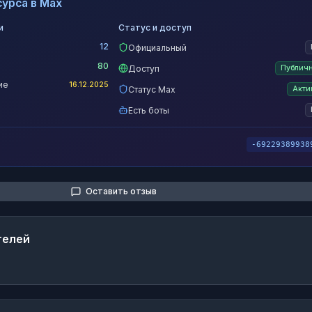
урса в Max
и
Статус и доступ
12
Официальный
80
Доступ
Публич
ие
16.12.2025
Статус Max
Акти
Есть боты
-69229389938
Оставить отзыв
телей