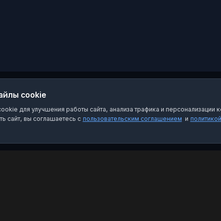
в;
ная
!
айлы cookie
okie для улучшения работы сайта, анализа трафика и персонализации к
ь сайт, вы соглашаетесь с
пользовательским соглашением
и
политико
Категории
Пра
Чат-боты
Пол
Каналы
Пол
Группы
О на