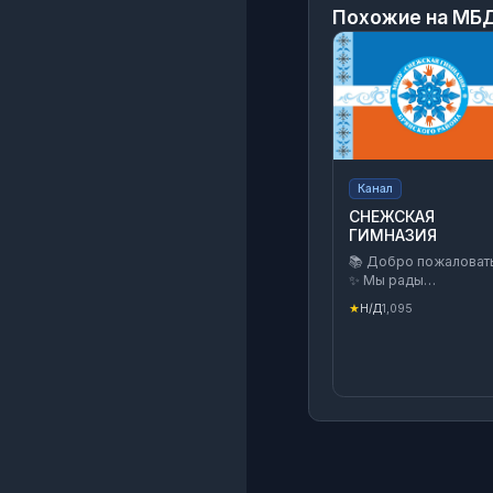
Похожие на
МБД
Канал
СНЕЖСКАЯ
ГИМНАЗИЯ
📚 Добро пожаловат
✨ Мы рады
приветствовать всех
★
Н/Д
1,095
участников
образовательного
процесса нашей
гимназии! ⭐ Наш кан
создан для тех, кому
важно получать сам
свежую и полезную
информацию о жизни
гимназии: ✅ Новости 
мероприятия; ✅