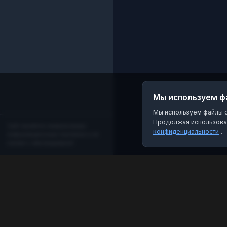
Достижения ученико
✅ Полезные советы
родителям; ✅ Обрат
связь.
Присоединяйтесь!
Будьте в курсе всего
самого интересного,
что происходит у нас
#СнежскаяГимназия
Мы используем ф
Мы используем файлы co
Продолжая использоват
Сайт является независимым
конфиденциальности
.
информационным порталом и не
связан с мессенджером!
MAX Рейтинг
Лучшие боты, каналы и группы для мессенджера
MAX. Находите качественный контент и полезные
инструменты.