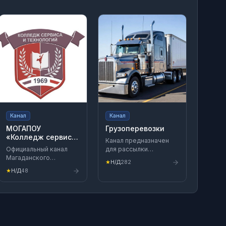
Канал
Канал
МОГАПОУ
Грузоперевозки
«Колледж сервиса
Канал предназначен
и технологий»
Официальный канал
для рассылки
Магаданского
актуальных грузов по
★
Н/Д
282
областного
РФ.
★
Н/Д
48
государственного
автономного
2
профессионального
образовательного
учреждения "Колледж
сервиса и технологий"