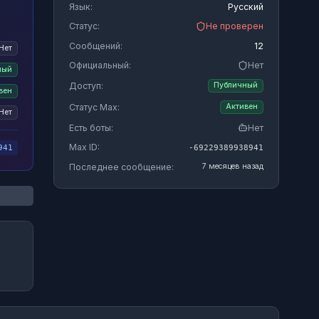
Язык:
Русский
Статус:
Не проверен
Сообщений:
12
Нет
Официальный:
Нет
ный
Доступ:
Публичный
вен
Статус Max:
Активен
Нет
Есть боты:
Нет
Max ID:
-69229389938941
941
Последнее сообщение:
7 месяцев назад