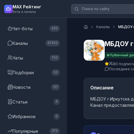
MAX Рейтинг
Боты и каналы
Каналы
МБДОУ г
Чат-боты
292
МБДОУ г.
Каналы
67962
🌐 Публичный до
Чаты
750
80 подпис
Последнее с
Подборки
52
Новости
Описание
121
МБДОУ г.Иркутска д
Статьи
6
Канал предоставляе
Избранное
0
Популярные
375