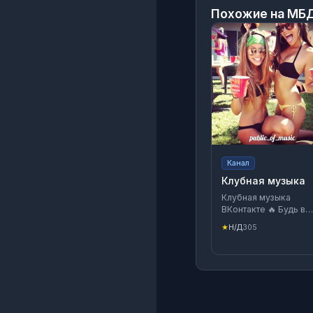
Похожие на
МБД
Канал
Клубная музыка
Клубная музыка
ВКонтакте 🔥 Будь в
теме!✌🏻Включи
★
Н/Д
305
отличное настроени
🔥