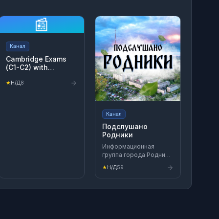
📰
Канал
Cambridge Exams
(С1-С2) with
ekatheteacher
★
Н/Д
8
Канал
Подслушано
Родники
Информационная
группа города Родники
Ивановской области
★
Н/Д
59
Для публикации
пользуемся кнопкой
"Предложить пост"
Связь с
администратором:
https://vk.com/rodnikipodslushka37