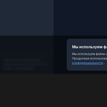
Мы используем ф
Мы используем файлы co
Продолжая использоват
Сайт является независимым
конфиденциальности
.
информационным порталом и не
связан с мессенджером!
MAX Рейтинг
Лучшие боты, каналы и группы для мессенджера
MAX. Находите качественный контент и полезные
инструменты.