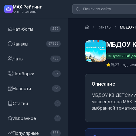
MAX Рейтинг
Боты и каналы
Каналы
МБДОУ К
Чат-боты
292
МБДОУ К
Каналы
67962
🌐 Публичный до
Чаты
750
27 подпис
Подборки
52
Описание
Новости
121
МБДОУ КВ ДЕТСКИЙ 
мессенджера MAX.
К
Статьи
6
выбранной тематике
Избранное
0
Популярные
375