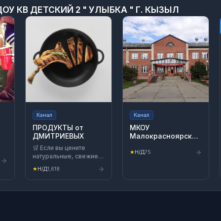
ОУ КВ ДЕТСКИЙ 2 " УЛЫБКА " Г. КЫЗЫЛ
Канал
Канал
ПРОДУКТЫ от
МКОУ
ДМИТРИЕВЫХ
Малокрасноярская
ООШ
🛒 Если вы цените
★
Н/Д
75
натуральные, свежие и
е
вкусные продукты —
★
Н/Д
1,618
добро пожаловать! Мы
выбираем только
лучшее для своей
семьи и с
удовольствием
возьмём для вас!❤️