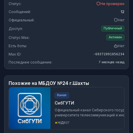
Статус:
Не проверен
Сообщений:
12
Официальный:
Нет
Доступ:
Публичный
Статус Max:
Активен
Есть боты:
Нет
Max ID:
-69372091056234
Последнее сообщение:
7 месяцев назад
Похожие на
МБДОУ №24 г.Шахты
Канал
СибГУТИ
Официальный канал Сибирского государс
университета телекоммуникаций и информа
Новосибирск) Чат для обсуждения:
★
Н/Д
807
https://max.ru/join/_4lKrkJDG1MzeTvvOhyJ
tgMKcqqRbVt6EYw Филиалы в: Екатеринбурге —