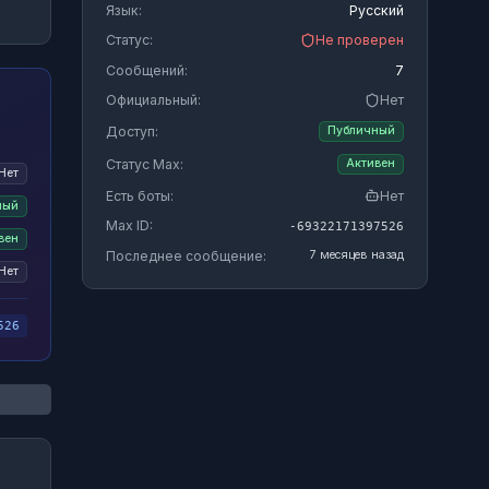
Язык:
Русский
Статус:
Не проверен
Сообщений:
7
Официальный:
Нет
Доступ:
Публичный
Статус Max:
Активен
Нет
Есть боты:
Нет
ный
Max ID:
-69322171397526
вен
Последнее сообщение:
7 месяцев назад
Нет
526