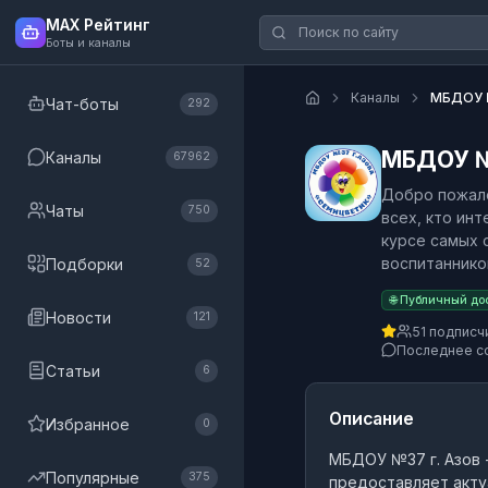
MAX Рейтинг
Боты и каналы
Каналы
МБДОУ №
Чат-боты
292
МБДОУ №
Каналы
67962
Добро пожало
Чаты
750
всех, кто ин
курсе самых 
воспитаннико
Подборки
52
🌐 Публичный до
Новости
121
51 подписч
Последнее с
Статьи
6
Описание
Избранное
0
МБДОУ №37 г. Азов
Популярные
375
предоставляет акту