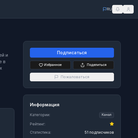
RU
Подписаться
ей и
е в
Избранное
Поделиться
х
Пожаловаться
Информация
Категории:
Канал
Рейтинг:
Статистика:
51 подписчиков