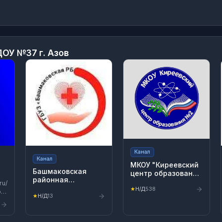
ОУ №37 г. Азов
Канал
Канал
МКОУ "Киреевский
Башмаковская
центр образования
районная
№ 2" (Тульская
ru/
больница
область, ОО)
★
Н/Д
538
kostroma
★
Н/Д
13
nnel/23890974/