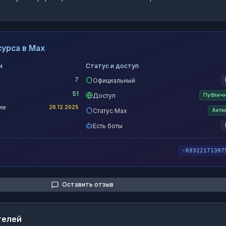
урса в Max
и
Статус и доступ
7
Официальный
51
Доступ
Публич
ие
26.12.2025
Статус Max
Акти
Есть боты
-69322171397
Оставить отзыв
телей