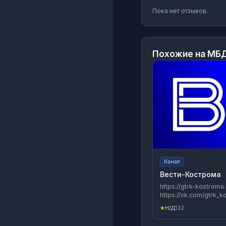
Пока нет отзывов.
Похожие на
МБД
Канал
Вести-Кострома
https://gtrk-kostroma.
https://vk.com/gtrk_
https://dzen.ru/gtrk44
★
Н/Д
132
https://rutube.ru/cha