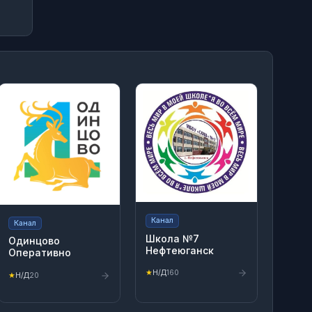
Канал
Канал
Школа №7
Одинцово
Нефтеюганск
Оперативно
★
Н/Д
160
★
Н/Д
20