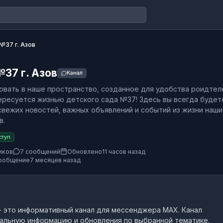
37 г. Азов
37 г. Азов
Канал
вать в наше пространство, созданное для удобства роидтел
тересуется жизнью детского сада №37! Здесь вы всегда будет
свежих новостей, важных объявлений и событий из жизни наши
в.
ступ
иков
7 сообщений
Обновлено
11 часов назад
ообщение
7 месяцев назад
- это
информативный канал
для мессенджера MAX.
Канал
альную информацию и обновления по выбранной тематике.