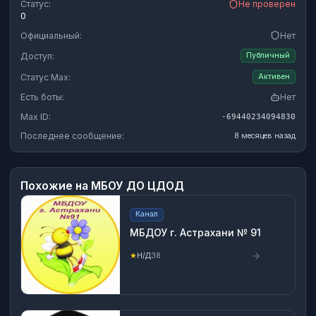
Статус:
Не проверен
0
Официальный:
Нет
Доступ:
Публичный
Статус Max:
Активен
Есть боты:
Нет
Max ID:
-69440234094830
Последнее сообщение:
8 месяцев назад
Похожие на
МБОУ ДО ЦДОД
Канал
МБДОУ г. Астрахани № 91
★
Н/Д
38