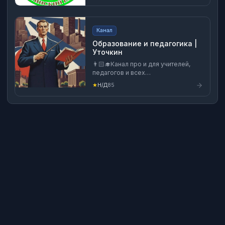
r82.gosweb.gosuslugi.ru/ Страница
ВК: https://vk.com/shapihasp Почта:
aspshapih12@mail.ru
Канал
Образование и педагогика |
Уточкин
👨🏻‍🎓Канал про и для учителей,
педагогов и всех
заинтересованных: - полезные
★
Н/Д
85
материалы; - анонсы событий и
конкурсов; - честные мысли; -
педагогический юмор.