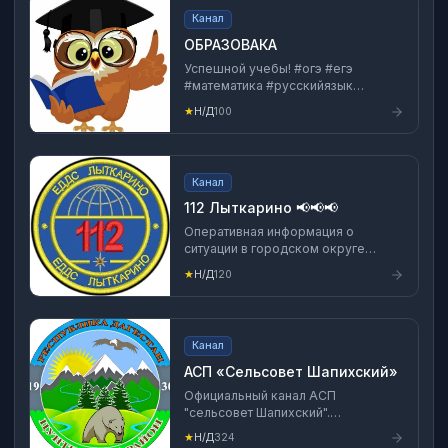
Канал
ОБРАЗОВАКА
Успешной учебы! #огэ #егэ
#математика #русскийязык
#информатика #география
★
Н/Д
100
#история #всош #фипи
#верныеответы #ответы
#заданияогэ #заданияегэ
#итоговоесочинение #изложение
Канал
#всеответы #олимпиады #учиру
#русскиймедвежонок
112 Лыткарино 📢📢📢
#обществознание #тесты
Оперативная информация о
#викторины
ситуации в городском округе
Лыткарино. Единая дежурно-
★
Н/Д
120
диспетчерская служба Лыткарино:
8(495) 555-24-24, 8(495)555-70-
01, 8(929)529-86-60, «112».
Канал
АСП «Сельсовет Шапихский»
Официальный канал АСП
"сельсовет Шапихский".
Официальный сайт АСП:
★
Н/Д
324
https://shapixskij-