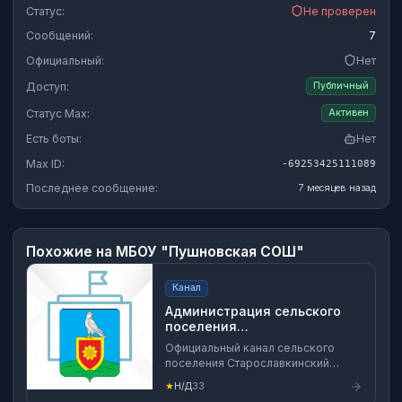
Статус:
Не проверен
Сообщений:
7
Официальный:
Нет
Доступ:
Публичный
Статус Max:
Активен
Есть боты:
Нет
Max ID:
-69253425111089
Последнее сообщение:
7 месяцев назад
Похожие на
МБОУ "Пушновская СОШ"
Канал
Администрация сельского
поселения
Старославкинский сельсовет
Официальный канал сельского
муниципального района
поселения Старославкинский
Малосердобинский район
сельсовет муниципального района
Пензенской области
★
Н/Д
33
Малосердобинский район