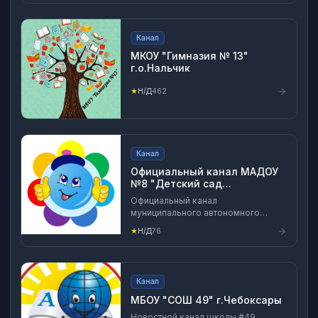
Пензенской области адрес
электронный почты:
admslavkino@yandex.ru почтовый
Канал
адрес: 442813 Пензенская
область, Малосердобинский
МКОУ "Гимназия № 13"
район,с. Старое Славкино, ул.
г.о.Нальчик
Садовая, д. 12
★
Н/Д
462
Канал
Официальный канал МАДОУ
№8 "Детский сад
общеразвивающего вида"
Официальный канал
муниципального автономного
дошкольного образовательного
★
Н/Д
76
учреждения №8 "Детский сад
общеразвивающего вида с
приоритетным осуществлением
деятельности по физическому
Канал
направлению развития
воспитанников "
МБОУ "СОШ 49" г.Чебоксары
Новостной канал школы #49