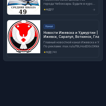
города Чебоксары. Будьте в курсе
наших событий!
★
Н/Д
117
#СОШ49Чебоксары
Канал
Новости Ижевска и Удмуртии |
Ижевск, Сарапул, Воткинск, Глазов,
Можга, Камбарка, Ува, Балезино,
Главный новостной канал Ижевска и Удмур
Завьялово, Малопургинское, Якшур
По рекламе: max.ru/u/f9LHodD0cOKkkjCa7
Бодья, Дебесы, новости, события
HVwShriKarE1cLkRwg_OYw2Wj9QRkliwMBR
★
Н/Д
1,740
ижевск ижевска ижевске izh 18 ижевский
ижевская ижевские чп в ижевске подслу
типичный сегодня свежие последние 2025
онлайн 360 24 радар авария дтп пожар вз
вести работа афиша мфц тревога связь др
помехи бегунов семенов про город smi1