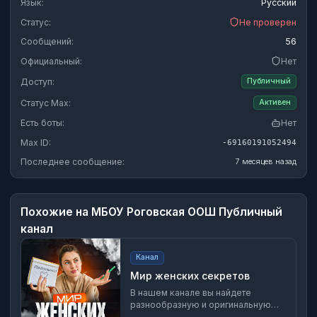
Язык:
Русский
Статус:
Не проверен
Сообщений:
56
Официальный:
Нет
Доступ:
Публичный
Статус Max:
Активен
Есть боты:
Нет
Max ID:
-69160191052494
Последнее сообщение:
7 месяцев назад
Похожие на
МБОУ Роговская ООШ Публичный
канал
Канал
Мир женских секретов
В нашем канале вы найдете
разнообразную и оригинальную
информацию для настоящих