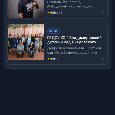
Реклама: @Therionic,
@abz_angelina Организация
выступлений: Стас - +7 953 285-12-
★
Н/Д
1,345
49 Обо всём с юмором, иронией и
трэшем!
Канал
ГБДОУ ХО " Владимировский
детский сад Скадовского
района"
Добро пожаловать в наш детский
сад! Мы заботимся о развитии и
благополучии ваших детей с
★
Н/Д
48
любовью и вниманием. Стремимся
создать комфортную и безопасную
среду, где каждый ребенок может
раскрыть свой потенциал. В нашем
детском саду регулярно
проводятся различные
мероприятия. Мы стараемся
сделать каждый день интересным
и насыщенным! Присоединяйтесь к
нам и подарите ребенку
счастливое детство .