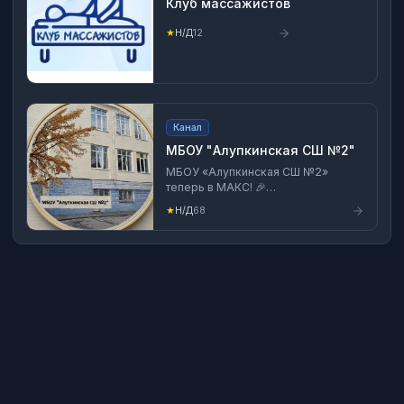
Клуб массажистов
★
Н/Д
12
Канал
МБОУ "Алупкинская СШ №2"
МБОУ «Алупкинская СШ №2»
теперь в МАКС! 🎉
Присоединяйтесь к нашему
★
Н/Д
68
каналу, чтобы быть в эпицентре
ярких событий! Мы делимся
эксклюзивными фото и постами,
отражающими насыщенную
учебно-творческую жизнь школы!
😱