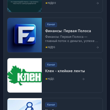
самоуправления
★
Н/Д
69
Канал
Финансы: Первая Полоса
Финансы: Первая Полоса —
главный поток о деньгах, успехе и
ключевых событиях в мире. Строго
★
Н/Д
16
и с юмором. 📩 Сотрудничество:
Telegram @maltsevdone
Канал
Клен - клейкие ленты
★
Н/Д
5
Канал