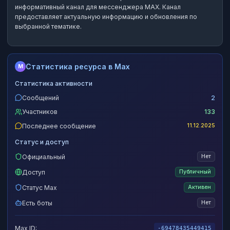
информативный канал
для мессенджера MAX.
Канал
предоставляет актуальную информацию и обновления по
выбранной тематике.
Статистика ресурса в Max
M
Статистика активности
Сообщений
2
Участников
133
Последнее сообщение
11.12.2025
Статус и доступ
Официальный
Нет
Доступ
Публичный
Статус Max
Активен
Есть боты
Нет
Max ID:
-69478435449415