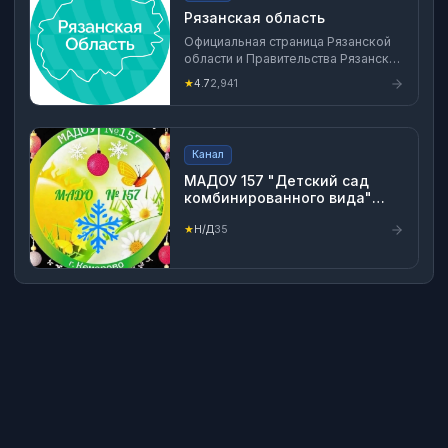
Рязанская область
Официальная страница Рязанской
области и Правительства Рязанской
области. Эксклюзивные и
★
4.7
2,941
оперативные новости от
губернатора и правительства. Всё
самое интересное и полезное о
нашей области и её повседневной
Канал
жизни.
МАДОУ 157 "Детский сад
комбинированного вида"
г.Кемерово
★
Н/Д
35