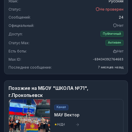
Язык:
Русский
Статус:
Не проверен
Сообщений:
24
Официальный:
Нет
Доступ:
Публичный
Статус Max:
Активен
Есть боты:
Нет
Max ID:
-69434392764603
Последнее сообщение:
7 месяцев назад
Похожие на
МБОУ "ШКОЛА №71",
г.Прокопьевск
Канал
МАУ Вектор
★
Н/Д
4