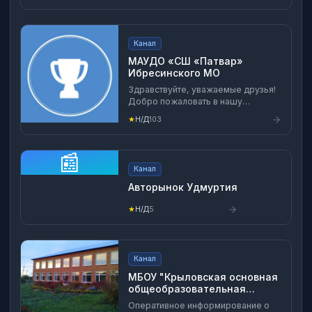
Канал
МАУДО «СШ «Патвар»
Ибресинского МО
Здравствуйте, уважаемые друзья!
Добро пожаловать в нашу
замечательную Спортивную
★
Н/Д
103
школу! Мы рады приветствовать
каждого нового ученика и готовы
помочь вам раскрыть свой
📰
спортивный потенциал. Мы в ВК
Канал
https://vk.com/club216945943 в
телеграмм- t.me/Patvaribr
Авторынок Удмуртия
★
Н/Д
5
Канал
МБОУ "Крыловская основная
общеобразовательная
школа"
Оперативное информирование о