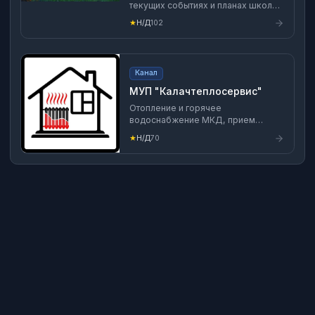
текущих событиях и планах школы.
Освещение достижений учеников и
★
Н/Д
102
педагогов; Обеспечение обратной
связи между участниками
образовательного процесса.
Канал
МУП "Калачтеплосервис"
Отопление и горячее
водоснабжение МКД, прием
показаний счетчиков ГВС
★
Н/Д
70