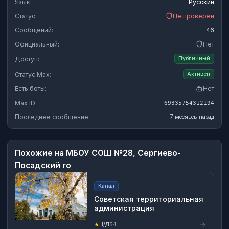
Язык:
Русский
Статус:
Не проверен
Сообщений:
46
Официальный:
Нет
Доступ:
Публичный
Статус Max:
Активен
Есть боты:
Нет
Max ID:
-69335754312194
Последнее сообщение:
7 месяцев назад
Похожие на
МБОУ СОШ №28, Сергиево-
Посадский го
Канал
Советская территориальная
администрация
★
Н/Д
54