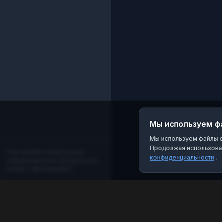
Мы используем ф
Мы используем файлы co
Продолжая использоват
Сайт является независимым
конфиденциальности
.
информационным порталом и не
связан с мессенджером!
MAX Рейтинг
Лучшие боты, каналы и группы для мессенджера