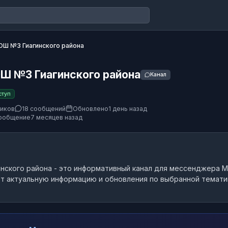
Ш №3 Гиагинского района
Ш №3 Гиагинского района
Канал
ступ
чиков
18 сообщений
Обновлено
1 день назад
ообщение
7 месяцев назад
нского района
- это
информативный канал
для мессенджера M
т актуальную информацию и обновления по выбранной темати