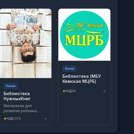
Канал
Библиотека (МБУ
Кемская МЦРБ)
Канал
★
Н/Д
48
Библиотека
НужныхКниг
Материалы для
развития ребенка,
нейроупражнения,
★
Н/Д
1,072
скорочтение,
олимпиадная
математика. Развитие