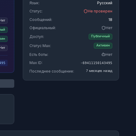
Язык:
Русский
Статус:
Не проверен
Сообщений:
18
Нет
Официальный:
Нет
ный
Доступ:
Публичный
вен
Статус Max:
Активен
Нет
Есть боты:
Нет
Max ID:
-69411150143495
495
Последнее сообщение:
7 месяцев назад