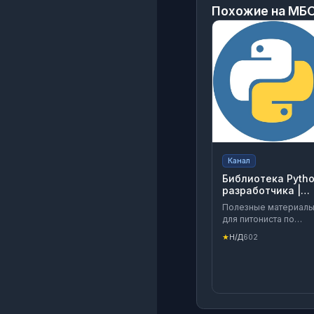
Похожие на
МБО
Канал
Библиотека Pyth
разработчика |
Книги по питону
Полезные материал
для питониста по
Фреймворкам Django
★
Н/Д
602
Flask, FastAPI, Pyram
Tornado и др. Реклама:
https://t.me/evgenyca