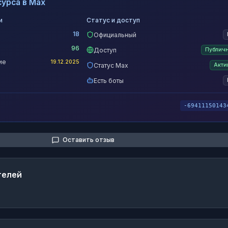
урса в Max
и
Статус и доступ
18
Официальный
96
Доступ
Публич
ие
19.12.2025
Статус Max
Акти
Есть боты
-69411150143
Оставить отзыв
телей