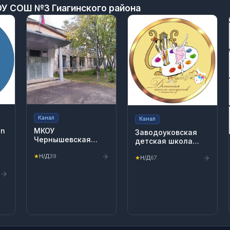
У СОШ №3 Гиагинского района
Канал
Канал
on
МКОУ
Заводоуковская
Чернышевская
детская школа
ООШ
искусств
ы
★
Н/Д
39
★
Н/Д
67
,
id,
rter