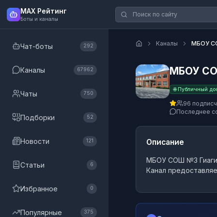
MAX Рейтинг
Боты и каналы
Каналы
МБОУ СО
Чат-боты
292
МБОУ СО
Каналы
67962
🌐 Публичный до
Чаты
750
96 подпис
Последнее с
Подборки
52
Новости
Описание
121
МБОУ СОШ №3 Гиаги
Статьи
6
Канал предоставляе
Избранное
0
Популярные
375