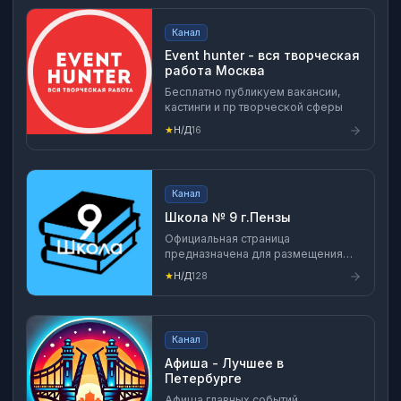
Реклама
https://max.ru/u/f9LHodD0cOKLJOghx45
Канал
Event hunter - вся творческая
работа Москва
Бесплатно публикуем вакансии,
кастинги и пр творческой сферы
★
Н/Д
16
Канал
Школа № 9 г.Пензы
Официальная страница
предназначена для размещения
актуальных материалов,
★
Н/Д
128
достижениях учащихся и
педагогов, мероприятиях,
происходящих в сфере
образования, а также важных
Канал
событиях в жизни Пензенской
области. ✅ ВК
Афиша - Лучшее в
https://vk.com/club211393829
Петербурге
Афиша главных событий