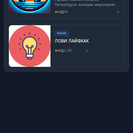
Петербурга: локации, мероприятия
и маршруты По всем вопросам:
★
Н/Д
119
https://t.me/MegaMax_TG
Канал
ЛОВИ ЛАЙФХАК
★
Н/Д
2,267