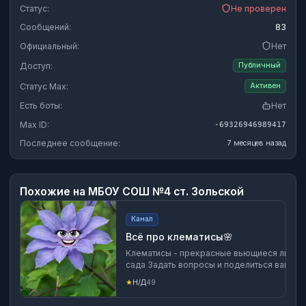
Статус:
Не проверен
Сообщений:
83
Официальный:
Нет
Доступ:
Публичный
Статус Max:
Активен
Есть боты:
Нет
Max ID:
-69326946989417
Последнее сообщение:
7 месяцев назад
Похожие на
МБОУ СОШ №4 ст. Зольской
Канал
Всё про клематисы🌸
Клематисы - прекрасные вьющиеся лианы
сада Задать вопросы и поделиться вашим
можно в чате
★
Н/Д
49
https://max.ru/join/by8fdyi7p8pSQpeOv6
Вк https://vk.com/proklematis Ок https://ok.