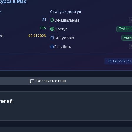
урса в Max
и
Статус и доступ
21
Официальный
136
Доступ
Публич
ие
02.01.2026
Статус Max
Акти
Есть боты
-69149276121
Оставить отзыв
телей