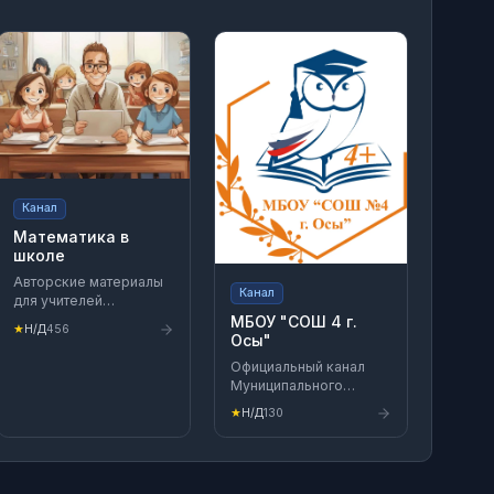
Канал
Математика в
школе
Авторские материалы
Канал
для учителей
математики и
МБОУ "СОШ 4 г.
★
Н/Д
456
репетиторов 🔸
Осы"
Варианты ОГЭ и ЕГЭ 🔸
Официальный канал
Тесты ОГЭ и ЕГЭ 🔸 ВПР
Муниципального
Файлы 🔸 сделаны в
бюджетного
LaTeX 🔸 не содержат
★
Н/Д
130
общеобразовательного
вотермарки gmCcYi9t
учреждения "Средней
💥
общеобразовательной
https://vk.com/maths_at_school
школы №4 г. Осы"
💥 https://marakulin.ru/