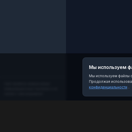
Мы используем ф
Мы используем файлы co
Продолжая использоват
Сайт является независимым
конфиденциальности
.
информационным порталом и не
связан с мессенджером!
MAX Рейтинг
Лучшие боты, каналы и группы для мессенджера
MAX. Находите качественный контент и полезные