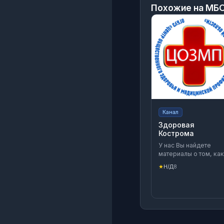
Похожие на
МБО
Канал
Здоровая
Кострома
У нас Вы найдете
материалы о том, как
укрепить свое
★
Н/Д
8
здоровье, поддержа
себя в форме и
избавиться от вредн
зависимостей.
Присоединяйтесь!