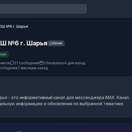
Ш №6 г. Шарья
Ш №6 г. Шарья
Канал
ступ
чиков
21 сообщений
Обновлено
4 дня назад
ообщение
7 месяцев назад
рья
- это
информативный канал
для мессенджера MAX.
Канал
альную информацию и обновления по выбранной тематике.