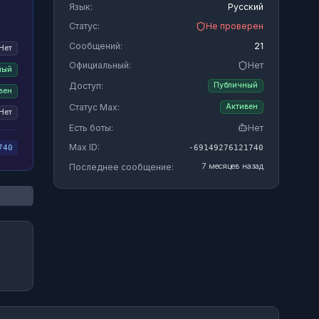
Язык:
Русский
Статус:
Не проверен
Сообщений:
21
Нет
Официальный:
Нет
ный
Доступ:
Публичный
вен
Статус Max:
Активен
Нет
Есть боты:
Нет
Max ID:
-69149276121740
740
Последнее сообщение:
7 месяцев назад