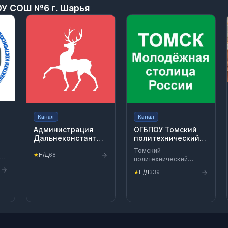
У СОШ №6 г. Шарья
Канал
Канал
Администрация
ОГБПОУ Томский
Дальнеконстантиновского
политехнический
муниципального
техникум (ОГБПОУ
Томский
округа
"ТПТ")
★
Н/Д
68
политехнический
техникум — твоя
★
Н/Д
339
ть
профессиональная
траектория!
ых
#ИдиЗаМечтойВ_ТПТ