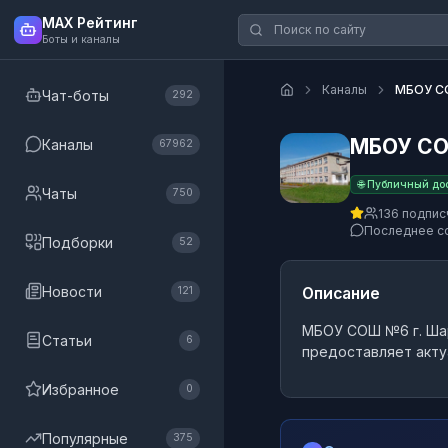
MAX Рейтинг
Боты и каналы
Каналы
МБОУ СО
Чат-боты
292
МБОУ СО
Каналы
67962
🌐 Публичный до
Чаты
750
136 подпис
Последнее с
Подборки
52
Новости
Описание
121
МБОУ СОШ №6 г. Ша
Статьи
6
предоставляет акту
Избранное
0
Популярные
375