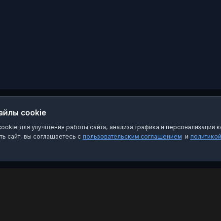
айлы cookie
okie для улучшения работы сайта, анализа трафика и персонализации к
ь сайт, вы соглашаетесь с
пользовательским соглашением
и
политико
Категории
Пра
Чат-боты
Пол
Каналы
Пол