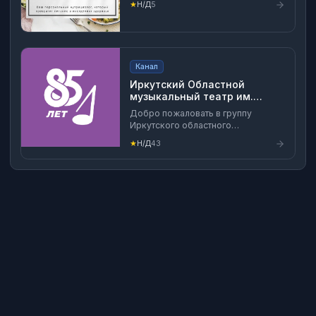
★
Н/Д
5
Канал
Иркутский Областной
музыкальный театр им.
Н.М.Загурского
Добро пожаловать в группу
Иркутского областного
музыкального театра имени
★
Н/Д
43
Николая Матвеевича Загурского!
Здесь Вы познакомитесь с
актуальным репертуаром, найдете
интересную информацию о жизни
театра, новости, события, истории,
а также фотографии и видео! 85-й
театральный сезон открыт! Сайт:
imt38.ru