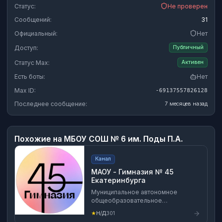
Статус:
Не проверен
Сообщений:
31
Официальный:
Нет
Доступ:
Публичный
Статус Max:
Активен
Есть боты:
Нет
Max ID:
-69137557826128
Последнее сообщение:
7 месяцев назад
Похожие на
МБОУ СОШ № 6 им. Поды П.А.
Канал
МАОУ - Гимназия № 45
Екатеринбурга
Муниципальное автономное
общеобразовательное
учреждение - Гимназия № 45
★
Н/Д
301